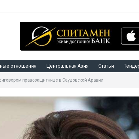
ные отношения
Центральная Азия
Статьи
Тенде
риговором правозащитнице в Саудовской Аравии