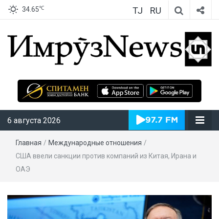
TJ
RU
℃
34.65
ИмрӯзNews
6 августа 2026
Главная
/
Международные отношения
/
США ввели санкции против компаний из Китая, Ирана и
ОАЭ