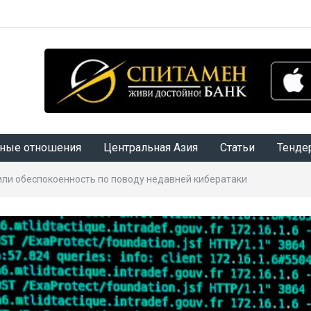
ные отношения
Центральная Азия
Статьи
Тенде
и обеспокоенность по поводу недавней кибератаки