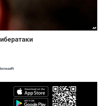
кибератаки
icrosoft