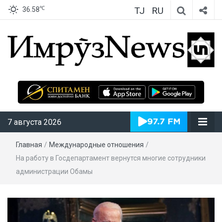
TJ
RU
℃
36.58
ИмрӯзNews
7 августа 2026
Главная
/
Международные отношения
/
На работу в Госдепартамент вернутся многие сотрудники
администрации Обамы