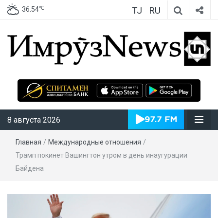
TJ
RU
℃
36.54
ИмрӯзNews
8 августа 2026
Главная
/
Международные отношения
/
Трамп покинет Вашингтон утром в день инаугурации
Байдена