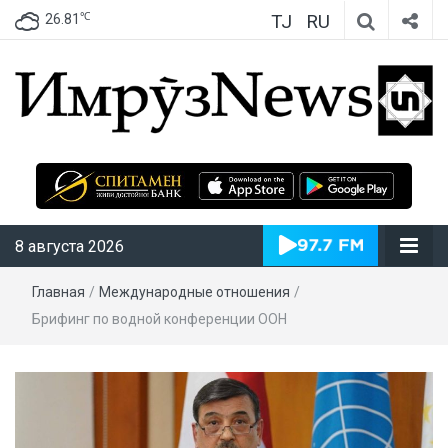
TJ
RU
℃
26.81
ИмрӯзNews
8 августа 2026
Главная
/
Международные отношения
/
Брифинг по водной конференции ООН