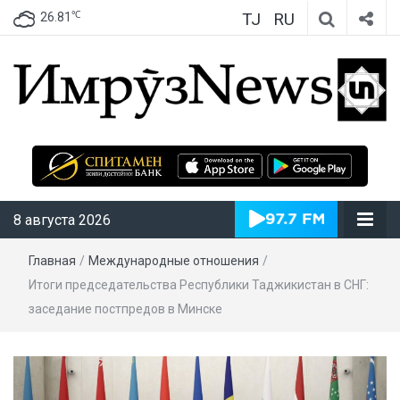
TJ
RU
℃
26.81
ИмрӯзNews
8 августа 2026
Главная
/
Международные отношения
/
Итоги председательства Республики Таджикистан в СНГ:
заседание постпредов в Минске