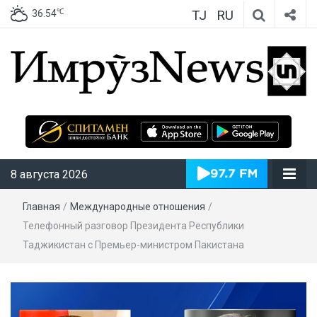
TJ
RU
℃
36.54
ИмрӯзNews
8 августа 2026
Главная
/
Международные отношения
/
Телефонный разговор Президента Республики
Таджикистан с Премьер-министром Пакистана