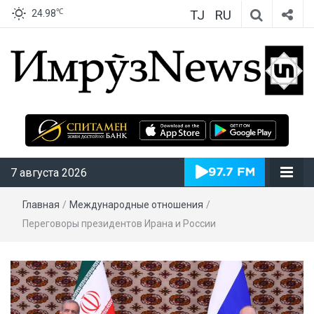
TJ
RU
℃
24.98
ИмрӯзNews
7 августа 2026
Главная
/
Международные отношения
/
Переговоры президентов Ирана и России