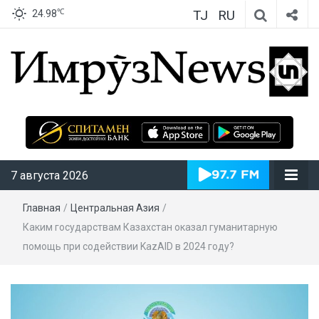
TJ
RU
℃
24.98
ИмрӯзNews
7 августа 2026
Главная
/
Центральная Азия
/
Каким государствам Казахстан оказал гуманитарную
помощь при содействии KazAID в 2024 году?