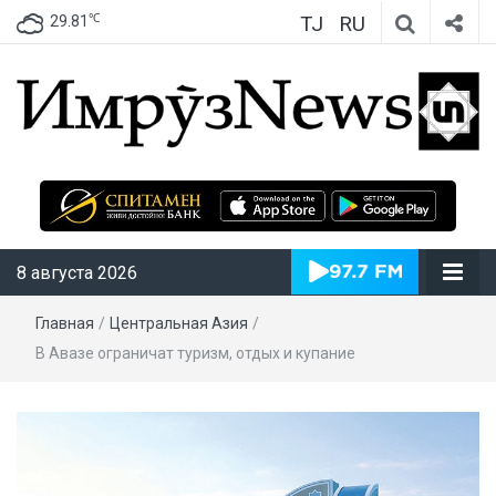
TJ
RU
℃
29.81
ИмрӯзNews
8 августа 2026
Главная
/
Центральная Азия
/
В Авазе ограничат туризм, отдых и купание