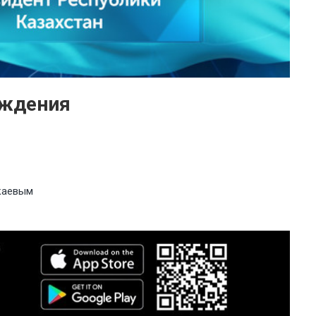
ождения
каевым