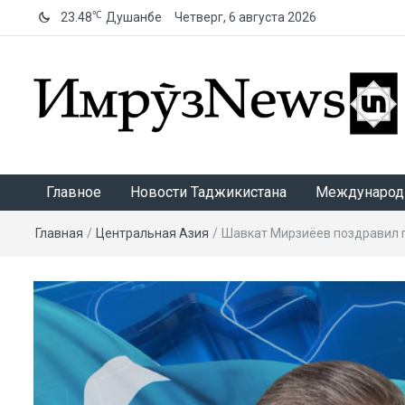
℃
23.48
Душанбе
Четверг, 6 августа 2026
ИмрӯзNews
Главное
Новости Таджикистана
Международ
Главная
/
Центральная Азия
/
Шавкат Мирзиёев поздравил 