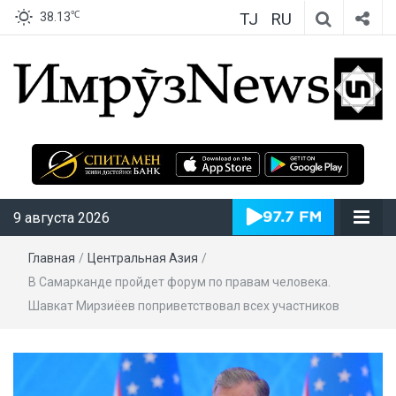
TJ
RU
℃
38.13
ИмрӯзNews
9 августа 2026
Главная
/
Центральная Азия
/
В Самарканде пройдет форум по правам человека.
Шавкат Мирзиёев поприветствовал всех участников