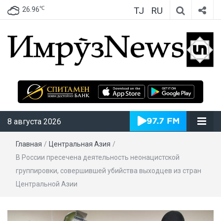
TJ
RU
℃
26.96
ИмрӯзNews
8 августа 2026
Главная
/
Центральная Азия
/
В России пресечена деятельность неонацистской
группировки, совершившей убийства выходцев из стран
Центральной Азии