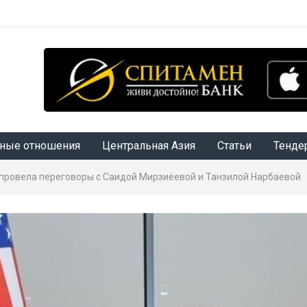
ные отношения
Центральная Азия
Статьи
Тенде
провела переговоры с Саидой Мирзиёевой и Танзилой Нарбаевой