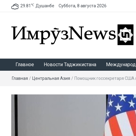
℃
29.81
Душанбе
Суббота, 8 августа 2026
ИмрӯзNews
Главное
Новости Таджикистана
Международ
Главная
/
Центральная Азия
/
Помощник госсекретаря США 