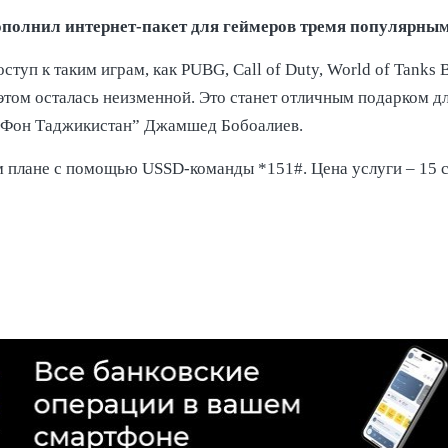
лнил интернет-пакет для геймеров тремя популярными иг
уп к таким играм, как PUBG, Call of Duty, World of Tanks B
 этом осталась неизменной. Это станет отличным подарком д
аФон Таджикистан” Джамшед Бобоалиев.
плане с помощью USSD-команды *151#. Цена услуги – 15 со