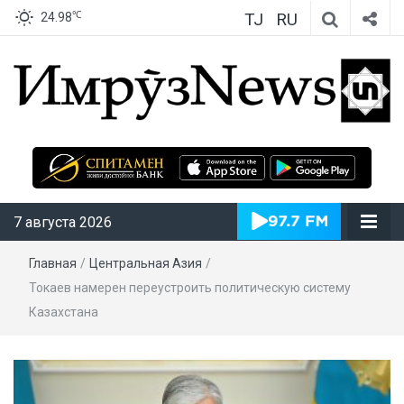
TJ
RU
℃
24.98
ИмрӯзNews
7 августа 2026
Главная
/
Центральная Азия
/
Токаев намерен переустроить политическую систему
Казахстана