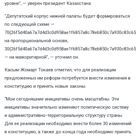
уровне”, — уверен президент
Казахстана
.
“Депутатский корпус нижней палаты будет формироваться
по следующей схеме —
70{26f5d40a67a7d4d3c0d958ae1f6857a8c78eb850c7a930c83c65
на пропорциональной основе,
30{26f5d40a67a7d4d3c0d958ae1f6857a8c78eb850c7a930c83c65
— на мажоритарной”, — уточнил он.
Касым-Жомарт Токаев отметил, что для реализации
предложенных им реформ потребуется внести изменения в
конституцию и принять новые законы.
“Мои сегодняшние инициативы очень масштабны. Эти
инициативы значительно изменяют политическую систему
и административно-территориальную структуру страны.
Для ее реализации необходимо внести более 30 изменений
в конституцию, а также до конца года необходимо принять