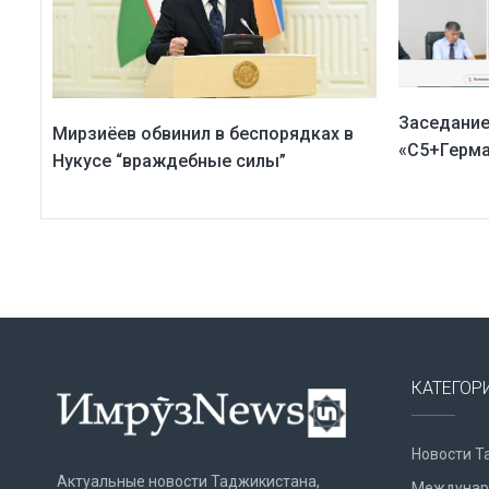
Заседание
Мирзиёев обвинил в беспорядках в
«С5+Герм
Нукусе “враждебные силы”
КАТЕГОР
Новости Т
Актуальные новости Таджикистана,
Междунар