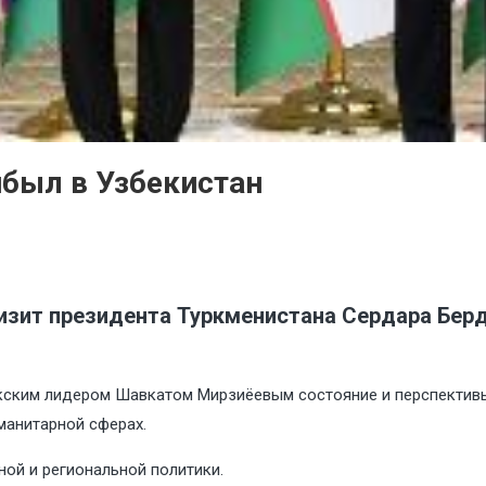
был в Узбекистан
изит президента Туркменистана Сердара Бер
кским лидером Шавкатом Мирзиёевым состояние и перспективы
манитарной сферах.
ой и региональной политики.