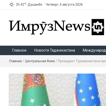
℃
35.42
Душанбе
Четверг, 6 августа 2026
ИмрӯзNews
Главное
Новости Таджикистана
Международ
Главная
/
Центральная Азия
/
Президент Туркменистана при