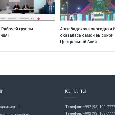
 Рабочей группы
Ашхабадская новогодняя 
ания»
оказалась самой высокой 
Центральной Азии
ИИ
КОНТАКТЫ
аджикистана
Телефон:
+992 (93) 100-7777
Телефон:
+992 (93) 103-7777
одное отношение