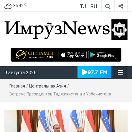
TJ
RU
℃
35.42
ИмрӯзNews
9 августа 2026
Главная
/
Центральная Азия
/
Встреча Президентов Таджикистана и Узбекистана