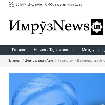
℃
36.54
Душанбе
Суббота, 8 августа 2026
ИмрӯзNews
Главное
Новости Таджикистана
Международ
Главная
/
Центральная Азия
/
Казахстан: «Двоевластия сег