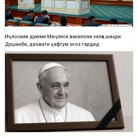
Иҷлосияи дуюми Маҷлиси вакилони халқи шаҳри
Душанбе, даъвати ҳафтум оғоз гардид