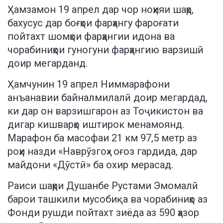
Ҳамзамон 19 апрел дар чор ноҳияи шаҳр,
бахусус дар боғҳои фарҳангу фароғати
пойтахт шомҳои фарҳангии идона ва
чорабиниҳои гуногуни фарҳангию варзишӣ
доир мегарданд.
Ҳамчунин 19 апрел Ниммарафони
анъанавии байналмилалӣ доир мегардад,
ки дар он варзишгарон аз Тоҷикистон ва
дигар кишварҳо иштирок менамоянд.
Марафон ба масофаи 21 км 97,5 метр аз
роҳи назди «Наврӯзгоҳ» оғоз гардида, дар
майдони «Дӯстӣ» ба охир мерасад.
Раиси шаҳри Душанбе Рустами Эмомалӣ
барои ташкили мусобиқа ва чорабиниҳо аз
Фонди рушди пойтахт зиёда аз 590 ҳазор