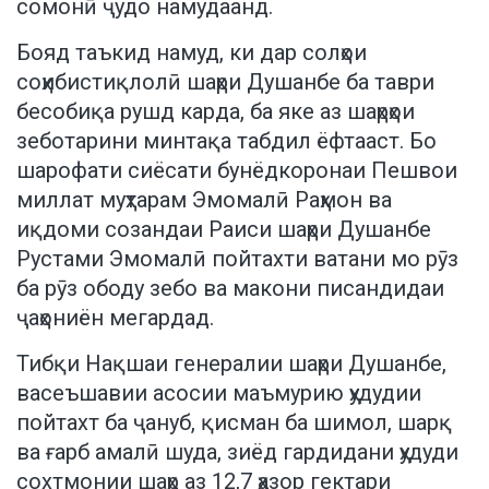
сомонӣ ҷудо намудаанд.
Бояд таъкид намуд, ки дар солҳои
соҳибистиқлолӣ шаҳри Душанбе ба таври
бесобиқа рушд карда, ба яке аз шаҳрҳои
зеботарини минтақа табдил ёфтааст. Бо
шарофати сиёсати бунёдкоронаи Пешвои
миллат муҳтарам Эмомалӣ Раҳмон ва
иқдоми созандаи Раиси шаҳри Душанбе
Рустами Эмомалӣ пойтахти ватани мо рӯз
ба рӯз ободу зебо ва макони писандидаи
ҷаҳониён мегардад.
Тибқи Нақшаи генералии шаҳри Душанбе,
васеъшавии асосии маъмурию ҳудудии
пойтахт ба ҷануб, қисман ба шимол, шарқ
ва ғарб амалӣ шуда, зиёд гардидани ҳудуди
сохтмонии шаҳр аз 12,7 ҳазор гектари