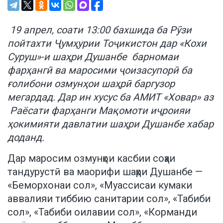
19 апрел, соати 13:00 бахшида ба Рӯзи
пойтахти Ҷумҳурии Тоҷикистон дар «Кохи
Суруш»-и шаҳри Душанбе барномаи
фарҳангӣ ва маросими ҷоизасупорӣ ба
ғолибони озмунҳои шаҳрӣ баргузор
мегардад. Дар ин хусус ба АМИТ «Ховар» аз
Раёсати фарҳанги Мақомоти иҷроияи
ҳокимияти давлатии шаҳри Душанбе хабар
доданд.
Дар маросим озмунҳои касбии соҳаи
тандурустӣ ва маорифи шаҳри Душанбе —
«Беморхонаи сол», «Муассисаи кумаки
аввалияи тиббию санитарии сол», «Табиби
сол», «Табиби оилавии сол», «Корманди