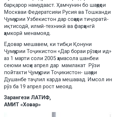
барқарор намудааст. Ҳамчунин бо шаҳрҳои
Москваи Федератсияи Русия ва Тошканди
Ҷумҳурии Узбекистон дар соҳаҳои тиҷоратӣ-
иқтисодӣ, илмӣ-техникӣ ва фарҳангӣ
ҳамкорӣ менамояд.
Ёдовар мешавем, ки тибқи Қонуни
Ҷумҳурии Тоҷикистон «Дар бораи рӯзҳои ид»
аз 1 марти соли 2005 ҳамасола шанбеи
сеюми моҳи апрел дар мамлакат Рӯзи
пойтахти Ҷумҳурии Тоҷикистон- шаҳри
Душанбе таҷлил карда мешавад. Имсол ин
рӯз ба 19 апрел рост меояд.
Зарангези ЛАТИФ,
АМИТ
«
Ховар
»