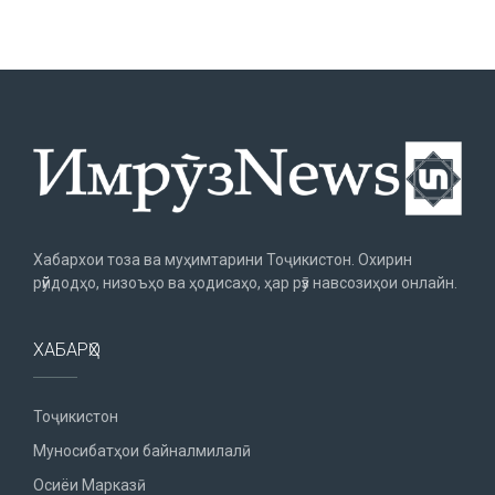
Хабархои тоза ва муҳимтарини Тоҷикистон. Охирин
рӯйдодҳо, низоъҳо ва ҳодисаҳо, ҳар рӯз навсозиҳои онлайн.
ХАБАРҲО
Тоҷикистон
Муносибатҳои байналмилалӣ
Осиёи Марказӣ