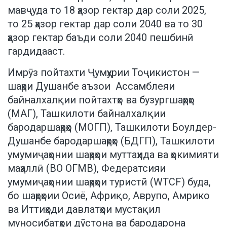
мавҷуда то 18 ҳазор гектар дар соли 2025,
то 25 ҳазор гектар дар соли 2040 ва то 30
ҳазор гектар баъди соли 2040 пешбинӣ
гардидааст.
Имрӯз пойтахти Ҷумҳурии Тоҷикистон —
шаҳри Душанбе аъзои Ассамблеяи
байналхалқии пойтахтҳо ва бузургшаҳрҳо
(МАГ), Ташкилоти байналхалқии
бародаршаҳрҳо (МОГП), Ташкилоти Боулдер-
Душанбе бародаршаҳрҳо (БДГП), Ташкилоти
умумиҷаҳонии шаҳрҳои муттаҳида ва ҳокимияти
маҳаллӣ (ВО ОГМВ), Федератсияи
умумиҷаҳонии шаҳрҳои туристӣ (WTCF) буда,
бо шаҳрҳоии Осиё, Африқо, Аврупо, Амрико
ва Иттиҳоди давлатҳои мустақил
муносибатҳои дӯстона ва бародарона