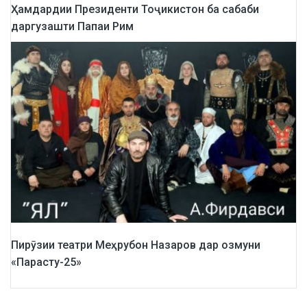
Ҳамдардии Президенти Тоҷикистон ба сабаби
даргузашти Папаи Рим
Пирӯзии театри Меҳрубон Назаров дар озмуни
«Парасту-25»