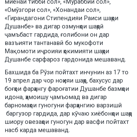
миёнаи тибби сол», «Мураббии сол»,
«Омӯзгори сол», «Хонандаи сол»,
«Гирандагони Стипендияи Раиси шаҳри
Душанбе» ва дигар озмунҳои шаҳрӣ
ҷамъбаст гардида, ғолибони он дар
вазъияти тантанавӣ бо мукофоти
Мақомоти иҷроияи ҳокимияти шаҳри
Душанбе сарфароз гардонида мешаванд.
Бахшида ба Рӯзи пойтахт инчунин аз 17 то
19 апрел дар чор ноҳияи шаҳр, бахусус дар
боғҳои фарҳангу фароғатии Душанбе базмҳои
идона, ҳамоишу ҷамъомад ва дигар
барномаҳои гуногуни фарҳангию варзишӣ
баргузор гардида, дар кӯчаю хиёбонҳои шаҳр
шиору овезаҳои гуногун дар васфи пойтахт
насб карда мешаванд.