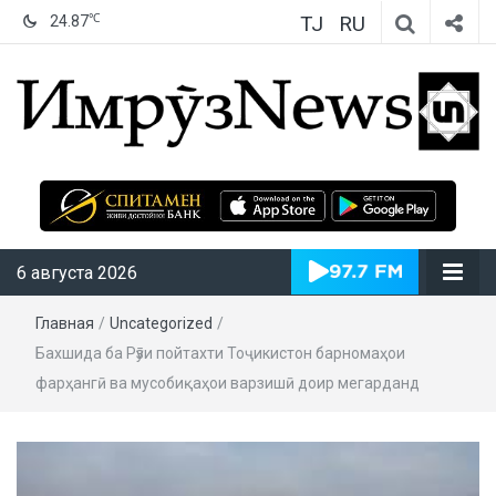
TJ
RU
℃
24.87
ИмрӯзNews
6 августа 2026
Главная
/
Uncategorized
/
Бахшида ба Рӯзи пойтахти Тоҷикистон барномаҳои
фарҳангӣ ва мусобиқаҳои варзишӣ доир мегарданд