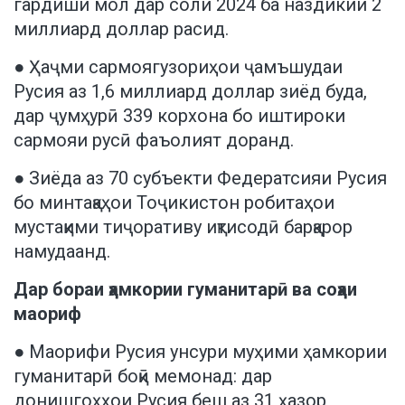
гардиши мол дар соли 2024 ба наздикии 2
миллиард доллар расид.
● Ҳаҷми сармоягузориҳои ҷамъшудаи
Русия аз 1,6 миллиард доллар зиёд буда,
дар ҷумҳурӣ 339 корхона бо иштироки
сармояи русӣ фаъолият доранд.
● Зиёда аз 70 субъекти Федератсияи Русия
бо минтақаҳои Тоҷикистон робитаҳои
мустақими тиҷоративу иқтисодӣ барқарор
намудаанд.
Дар бораи ҳамкории гуманитарӣ ва соҳаи
маориф
● Маорифи Русия унсури муҳими ҳамкории
гуманитарӣ боқӣ мемонад: дар
донишгоҳҳои Русия беш аз 31 ҳазор