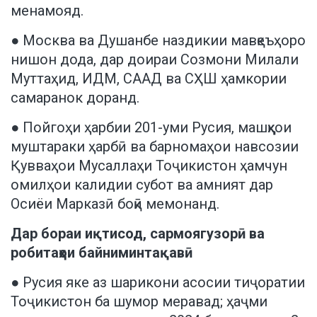
менамояд.
● Москва ва Душанбе наздикии мавқеъҳоро
нишон дода, дар доираи Созмони Милали
Муттаҳид, ИДМ, СААД ва СҲШ ҳамкории
самаранок доранд.
● Пойгоҳи ҳарбии 201-уми Русия, машқҳои
муштараки ҳарбӣ ва барномаҳои навсозии
Қувваҳои Мусаллаҳи Тоҷикистон ҳамчун
омилҳои калидии субот ва амният дар
Осиёи Марказӣ боқӣ мемонанд.
Дар бораи иқтисод, сармоягузорӣ ва
робитаҳои байниминтақавӣ
● Русия яке аз шарикони асосии тиҷоратии
Тоҷикистон ба шумор меравад; ҳаҷми