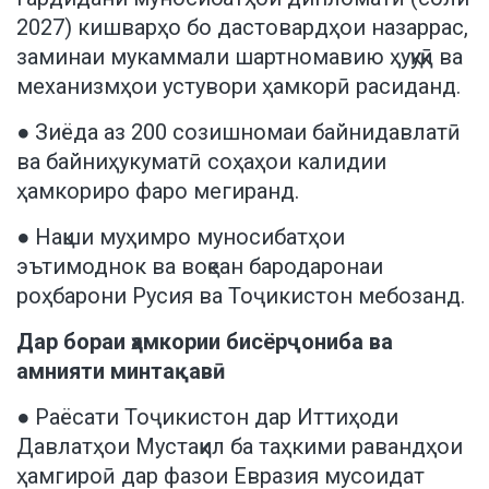
2027) кишварҳо бо дастовардҳои назаррас,
заминаи мукаммали шартномавию ҳуқуқӣ ва
механизмҳои устувори ҳамкорӣ расиданд.
● Зиёда аз 200 созишномаи байнидавлатӣ
ва байниҳукуматӣ соҳаҳои калидии
ҳамкориро фаро мегиранд.
● Нақши муҳимро муносибатҳои
эътимоднок ва воқеан бародаронаи
роҳбарони Русия ва Тоҷикистон мебозанд.
Дар бораи ҳамкории бисёрҷониба ва
амнияти минтақавӣ
● Раёсати Тоҷикистон дар Иттиҳоди
Давлатҳои Мустақил ба таҳкими равандҳои
ҳамгироӣ дар фазои Евразия мусоидат