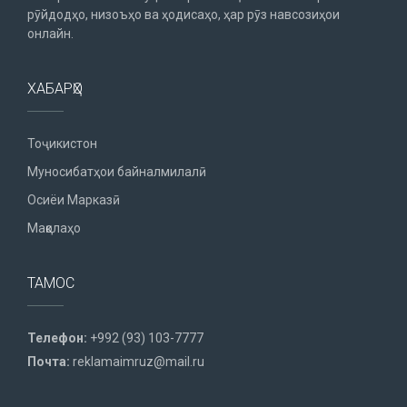
рӯйдодҳо, низоъҳо ва ҳодисаҳо, ҳар рӯз навсозиҳои
онлайн.
ХАБАРҲО
Тоҷикистон
Муносибатҳои байналмилалӣ
Осиёи Марказӣ
Мақолаҳо
ТАМОС
Телефон:
+992 (93) 103-7777
Почта:
reklamaimruz@mail.ru