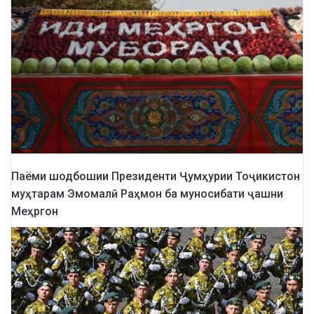
Паёми шодбошии Президенти Ҷумҳурии Тоҷикистон
муҳтарам Эмомалӣ Раҳмон ба муносибати ҷашни
Меҳргон