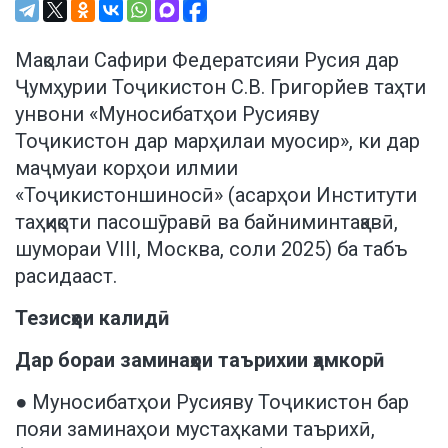
Мақолаи Сафири Федератсияи Русия дар
Ҷумҳурии Тоҷикистон С.В. Григорйев таҳти
унвони «Муносибатҳои Русияву
Тоҷикистон дар марҳилаи муосир», ки дар
маҷмуаи корҳои илмии
«Тоҷикистоншиносӣ» (асарҳои Институти
таҳқиқоти пасошӯравӣ ва байниминтақавӣ,
шумораи VIII, Москва, соли 2025) ба табъ
расидааст.
Тезисҳои калидӣ
Дар бораи заминаҳои таърихии ҳамкорӣ
● Муносибатҳои Русияву Тоҷикистон бар
пояи заминаҳои мустаҳками таърихӣ,