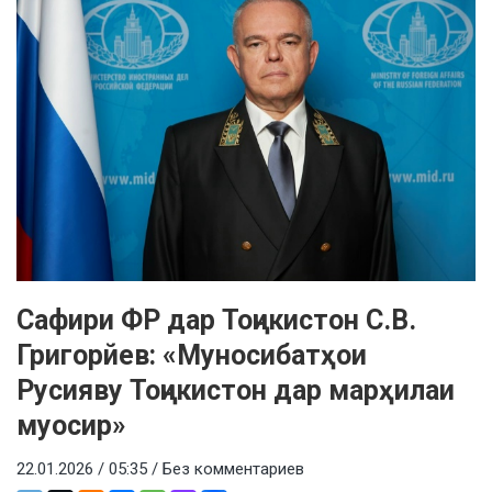
Сафири ФР дар Тоҷикистон С.В.
Григорйев: «Муносибатҳои
Русияву Тоҷикистон дар марҳилаи
муосир»
22.01.2026 / 05:35 /
Без комментариев