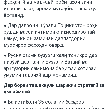
фарҳангӣ ва маънавӣ, робитаҳои зичи
инсонӣ ва эҳтироми мутақобил ташаккул
ёфтаанд.
● Дар даврони шӯравӣ Тоҷикистон роҳи
рушди васеи иҷтимоию иқтисодиро тай
намуд, ки он заминаи давлатдории
муосирро фароҳам овард.
● Русия саҳми бузурги халқи тоҷикро дар
пирӯзӣ дар Ҷанги Бузурги Ватанӣ ва
арҷгузории самимона ба ҳифзи хотираи
умумии таърихӣ қадр менамояд.
Дар бораи ташаккули шарикии стратегӣ ва
ҳампаймонӣ
● Ба истиқболи 35-солагии барқарор
гардидани муносибатҳои дипломатӣ (соли