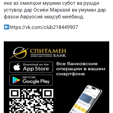
яке аз омилҳои муҳими субот ва рушди
устувор дар Осиёи Марказӣ ва умуман дар
фазои Авруосиё маҳсуб меёбанд.
https://vk.com/club218449907