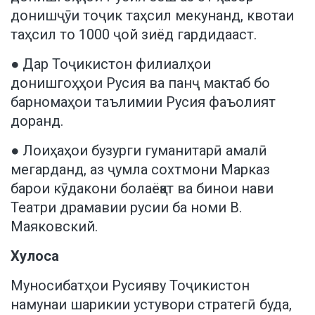
донишҷӯи тоҷик таҳсил мекунанд, квотаи
таҳсил то 1000 ҷой зиёд гардидааст.
● Дар Тоҷикистон филиалҳои
донишгоҳҳои Русия ва панҷ мактаб бо
барномаҳои таълимии Русия фаъолият
доранд.
● Лоиҳаҳои бузурги гуманитарӣ амалӣ
мегарданд, аз ҷумла сохтмони Марказ
барои кӯдакони болаёқат ва бинои нави
Театри драмавии русии ба номи В.
Маяковский.
Хулоса
Муносибатҳои Русияву Тоҷикистон
намунаи шарикии устувори стратегӣ буда,