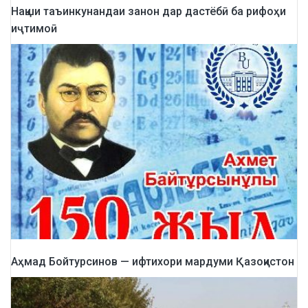
Нақши таъинкунандаи занон дар дастёбӣ ба рифоҳи
иҷтимоӣ
Аҳмад Бойтурсинов — ифтихори мардуми Қазоқистон