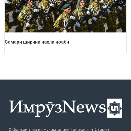
Самари ширини нахли ноаён
Хабархои тоза ва муҳимтарини Тоҷикистон. Охирин