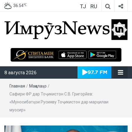
TJ
RU
℃
36.54
ИмрӯзNews
8 августа 2026
Главная
/
Мақолаҳо
/
Сафири ФР дар Тоҷикистон С.В. Григорйев:
«Муносибатҳои Русияву Тоҷикистон дар марҳилаи
муосир»