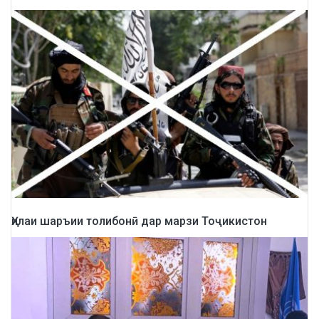
Ҳилаи шаръии толибонӣ дар марзи Тоҷикистон