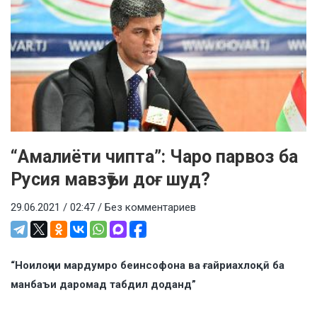
“Амалиёти чипта”: Чаро парвоз ба
Русия мавзӯъи доғ шуд?
29.06.2021 / 02:47 /
Без комментариев
“Ноилоҷии мардумро беинсофона ва ғайриахлоқӣ ба
манбаъи даромад табдил доданд”