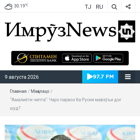
TJ
RU
℃
30.19
ИмрӯзNews
9 августа 2026
Главная
/
Мақолаҳо
/
“Амалиёти чипта”: Чаро парвоз ба Русия мавзӯъи доғ
шуд?