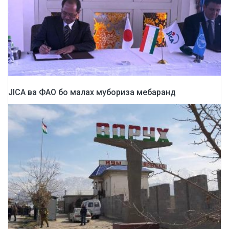
JICA ва ФАО бо малах мубориза мебаранд