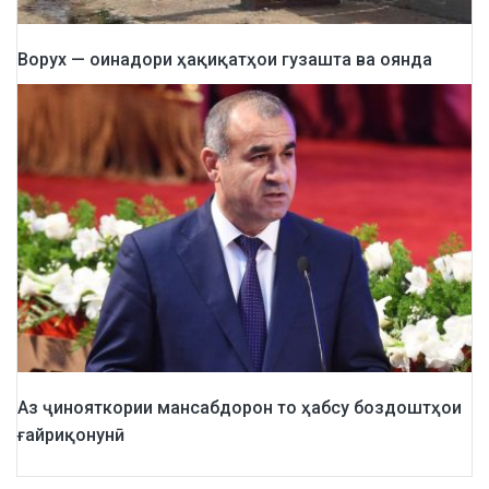
Ворух — оинадори ҳақиқатҳои гузашта ва оянда
Аз ҷинояткории мансабдорон то ҳабсу боздоштҳои
ғайриқонунӣ