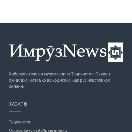
Хабархои тоза ва муҳимтарини Тоҷикистон. Охирин
рӯйдодҳо, низоъҳо ва ҳодисаҳо, ҳар рӯз навсозиҳои
онлайн.
ХАБАРҲО
Тоҷикистон
Муносибатҳои байналмилалӣ