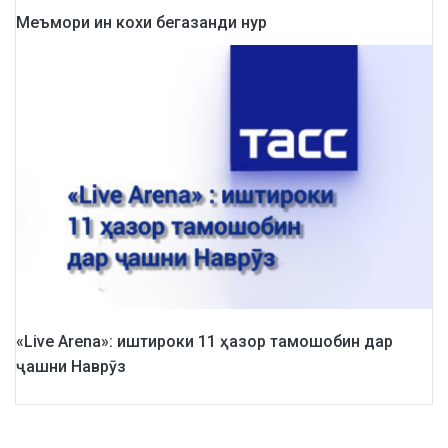
Меъмори ин кохи бегазанди нур
«Live Arena»: иштироки 11 ҳазор тамошобин дар
ҷашни Наврӯз