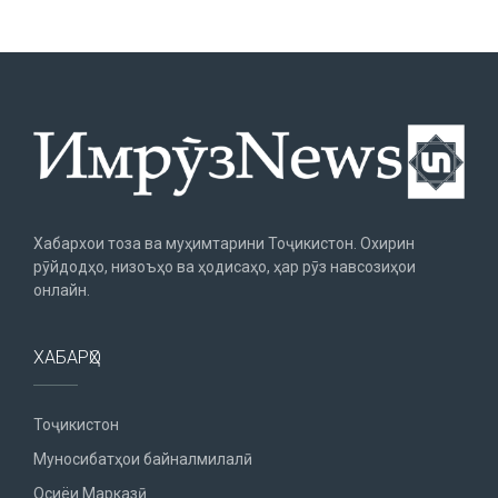
Хабархои тоза ва муҳимтарини Тоҷикистон. Охирин
рӯйдодҳо, низоъҳо ва ҳодисаҳо, ҳар рӯз навсозиҳои
онлайн.
ХАБАРҲО
Тоҷикистон
Муносибатҳои байналмилалӣ
Осиёи Марказӣ