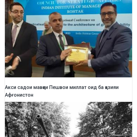
Акси садои мавқеи Пешвои миллат оид ба қазияи
Афғонистон