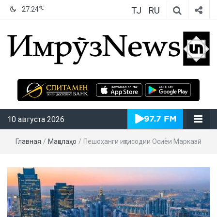
TJ
RU
℃
27.24
ИмрӯзNews
10 августа 2026
Главная
/
Мақолаҳо
/
Пешоҳанги иқтисодии Осиёи Марказӣ