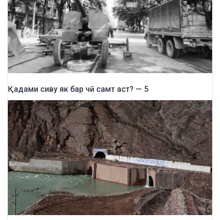
Қадами сиву як бар чӣ самт аст? — 5