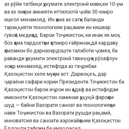
аз рӯйи татбиқи ҳукумати электронӣ мавқеи 10-ум
ва аз лиҳози амнияти иттилоотӣ ҷойи 30-юмро
ишғол менамояд. Ин ҳама аз сатҳи баланди
тараққиёти технологияи рақамии ин кишвар
гувоҳӣ медиҳад. Барои Тоҷикистон, ки инак як моҳ
боз ҳама пардохтҳои ҳатмиро ғайринақдӣ кардаву
ҳамзамон бо дарназардошти талаботи ҷомеа, ба
раванди ҳукумати электронӣ таваҷҷуҳи рӯзафзун
зоҳир менамояд, истифода аз таҷрибаи
Қазоқистон хеле муҳим аст. Дарвоқеъ, дар
ҷараёни сафари кории Президенти Тоҷикистон ба
Қазоқистон барои иҷрои ин ҳадаф ва истифодаи
имконоти Қазоқистон заминаи ҳуқуқӣ фароҳам
шуд — байни Вазорати саноат ва технологияҳои
нави Тоҷикистон ва Вазорати рушди рақамӣ,
инноватсия ва саноати аэрокайҳонии Қазоқистон
Ёддошти тафоҳум ба имзо расид.