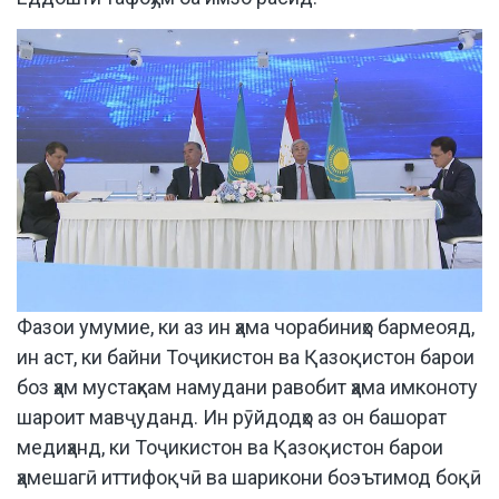
Фазои умумие, ки аз ин ҳама чорабиниҳо бармеояд,
ин аст, ки байни Тоҷикистон ва Қазоқистон барои
боз ҳам мустаҳкам намудани равобит ҳама имконоту
шароит мавҷуданд. Ин рӯйдодҳо аз он башорат
медиҳанд, ки Тоҷикистон ва Қазоқистон барои
ҳамешагӣ иттифоқчӣ ва шарикони боэътимод боқӣ