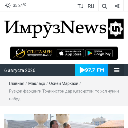
TJ
RU
℃
35.24
ИмрӯзNews
6 августа 2026
Главная
/
Мақолаҳо
/
Осиёи Марказӣ
/
Рӯзҳои фарҳанги Тоҷикистон дар Қазоқистон: то ҳол чунин
набуд