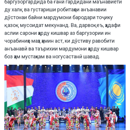
баргузоргардида ба ғанӣ гардидани маънавиёти
ду халқ ва густариши робитаҳои анъанавии
дӯстонаи байни мардумони бародари тоҷику
қазоқ мусоидат мекунанд. Ва, дарвоқеъ, ҳадафи
аслии сарони ҳарду кишвар аз баргузории ин
чорабиниҳо маҳз ҳамин аст, ки дӯстиву равобити
анъанавӣ ва таърихии мардумони ҳарду кишвар
боз ҳам мустаҳкам ва ногусастанӣ шавад.