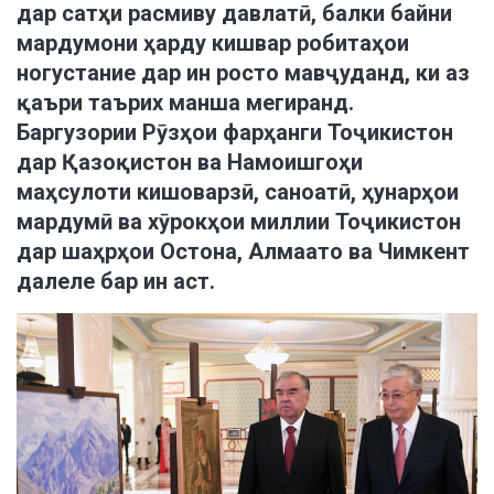
дар сатҳи расмиву давлатӣ, балки байни
мардумони ҳарду кишвар робитаҳои
ногустание дар ин росто мавҷуданд, ки аз
қаъри таърих манша мегиранд.
Баргузории Рӯзҳои фарҳанги Тоҷикистон
дар Қазоқистон ва Намоишгоҳи
маҳсулоти кишоварзӣ, саноатӣ, ҳунарҳои
мардумӣ ва хӯрокҳои миллии Тоҷикистон
дар шаҳрҳои Остона, Алмаато ва Чимкент
далеле бар ин аст.