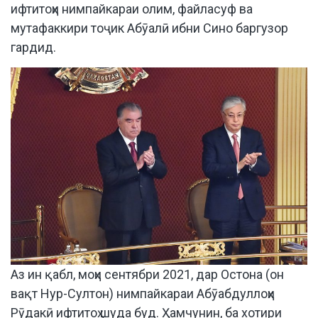
ифтитоҳи нимпайкараи олим, файласуф ва
мутафаккири тоҷик Абӯалӣ ибни Сино баргузор
гардид.
Аз ин қабл, моҳи сентябри 2021, дар Остона (он
вақт Нур-Султон) нимпайкараи Абӯабдуллоҳи
Рӯдакӣ ифтитоҳ шуда буд. Ҳамчунин, ба хотири