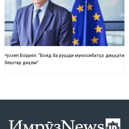
Ҷозеп Боррел: “Бояд ба рушди муносибатҳо диққати
бештар диҳем”