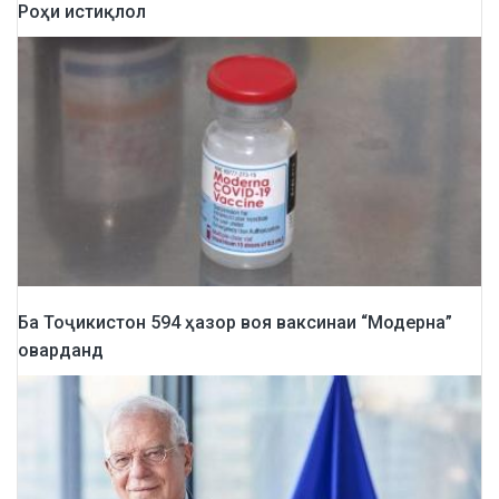
Роҳи истиқлол
Ба Тоҷикистон 594 ҳазор воя ваксинаи “Модерна”
оварданд