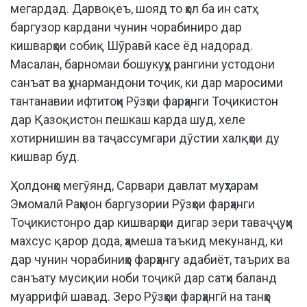
мегардад. Дарвоқеъ, шояд то ҳол ба ин сатҳ
баргузор кардани чунин чорабиниро дар
кишварҳои собиқ Шӯравӣ касе ёд надорад.
Масалан, барномаи бошукуҳу рангини устодони
санъат ва ҳунармандони тоҷик, ки дар маросими
тантанавии ифтитоҳи Рӯзҳои фарҳанги Тоҷикистон
дар Қазоқистон пешкаш карда шуд, хеле
хотирнишин ва таҷассумгари дӯстии халқҳои ду
кишвар буд.
Ҳолдонҳо мегӯянд, Сарвари давлат муҳтарам
Эмомалӣ Раҳмон баргузории Рӯзҳои фарҳанги
Тоҷикистонро дар кишварҳои дигар зери таваҷҷуҳи
махсус қарор дода, ҳамеша таъкид мекунанд, ки
дар чунин чорабиниҳо фарҳангу адабиёт, таърих ва
санъату мусиқии ноби тоҷикӣ дар сатҳи баланд
муаррифӣ шавад. Зеро Рӯзҳои фарҳангӣ на танҳо