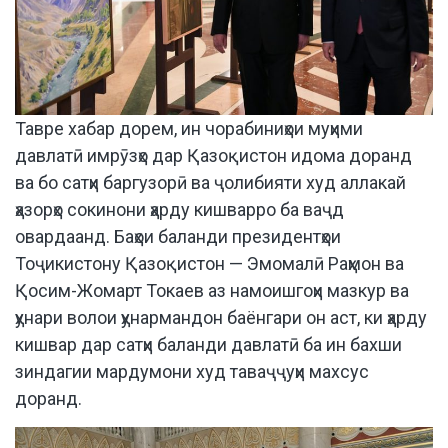
Тавре хабар дорем, ин чорабиниҳои муҳими
давлатӣ имрӯзҳо дар Қазоқистон идома доранд
ва бо сатҳи баргузорӣ ва ҷолибияти худ аллакай
ҳазорҳо сокинони ҳарду кишварро ба ваҷд
овардаанд. Баҳои баланди президентҳои
Тоҷикистону Қазоқистон — Эмомалӣ Раҳмон ва
Қосим-Жомарт Токаев аз намоишгоҳи мазкур ва
ҳунари волои ҳунармандон баёнгари он аст, ки ҳарду
кишвар дар сатҳи баланди давлатӣ ба ин бахши
зиндагии мардумони худ таваҷҷуҳи махсус
доранд.