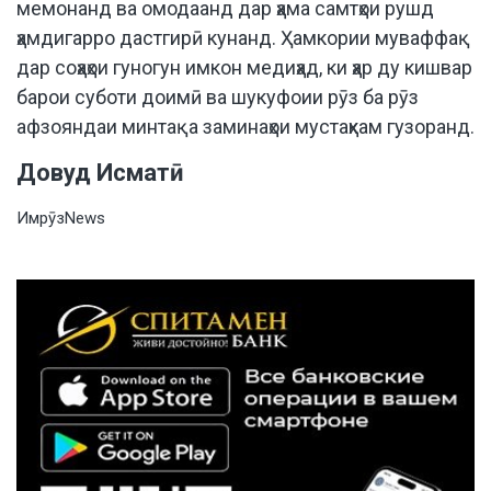
мемонанд ва омодаанд дар ҳама самтҳои рушд
ҳамдигарро дастгирӣ кунанд. Ҳамкории муваффақ
дар соҳаҳои гуногун имкон медиҳад, ки ҳар ду кишвар
барои суботи доимӣ ва шукуфоии рӯз ба рӯз
афзояндаи минтақа заминаҳои мустаҳкам гузоранд.
Довуд Исматӣ
ИмрӯзNews