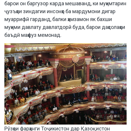
барои он баргузор карда мешаванд, ки муҳимтарин
ҷузъҳои зиндагии инсонҳо ба мардумони дигар
муаррифӣ гарданд, балки ҳамзамон як бахши
муҳими давлату давлатдорӣ буда, барои даҳсолаҳои
баъдӣ маҳфуз мемонад.
Рӯзҳои фарҳанги Тоҷикистон дар Қазоқистон