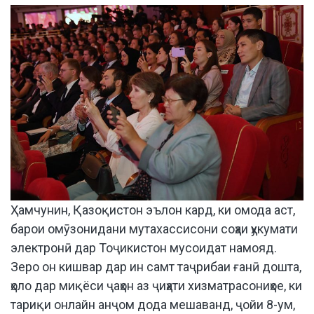
Ҳамчунин, Қазоқистон эълон кард, ки омода аст,
барои омӯзонидани мутахассисони соҳаи ҳукумати
электронӣ дар Тоҷикистон мусоидат намояд.
Зеро он кишвар дар ин самт таҷрибаи ғанӣ дошта,
ҳоло дар миқёси ҷаҳон аз ҷиҳати хизматрасониҳое, ки
тариқи онлайн анҷом дода мешаванд, ҷойи 8-ум,