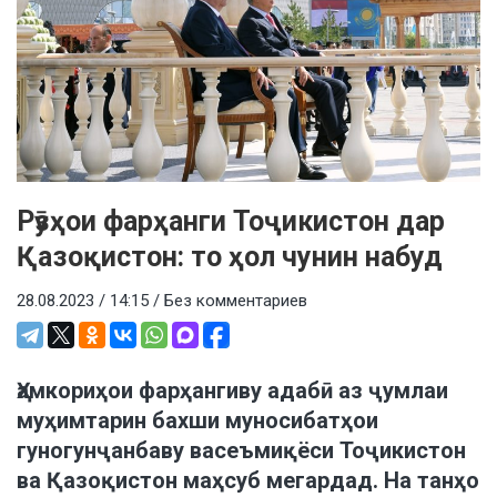
Рӯзҳои фарҳанги Тоҷикистон дар
Қазоқистон: то ҳол чунин набуд
28.08.2023 / 14:15 /
Без комментариев
Ҳамкориҳои фарҳангиву адабӣ аз ҷумлаи
муҳимтарин бахши муносибатҳои
гуногунҷанбаву васеъмиқёси Тоҷикистон
ва Қазоқистон маҳсуб мегардад. На танҳо