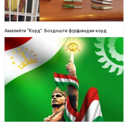
Амалиёти “Корд”. Боздошти фурӯшандаи корд