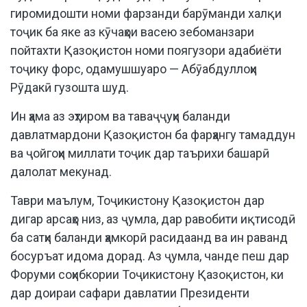
гиромидошти номи фарзанди барӯманди халқи
тоҷик ба яке аз кӯчаҳои васею зебоманзари
пойтахти Қазоқистон номи поягузори адабиёти
тоҷику форс, одамушшуаро — Абӯабдуллоҳи
Рӯдакӣ гузошта шуд.
Ин ҳама аз эҳтиром ва таваҷҷуҳи баланди
давлатмардони Қазоқистон ба фарҳангу тамаддун
ва ҷойгоҳи миллати тоҷик дар таърихи башарӣ
далолат мекунад.
Таври маълум, Тоҷикистону Қазоқистон дар
дигар арсаҳо низ, аз ҷумла, дар равобити иқтисодӣ
ба сатҳи баланди ҳамкорӣ расидаанд ва ин раванд
босуръат идома дорад. Аз ҷумла, чанде пеш дар
Форуми соҳибкории Тоҷикистону Қазоқистон, ки
дар доираи сафари давлатии Президенти