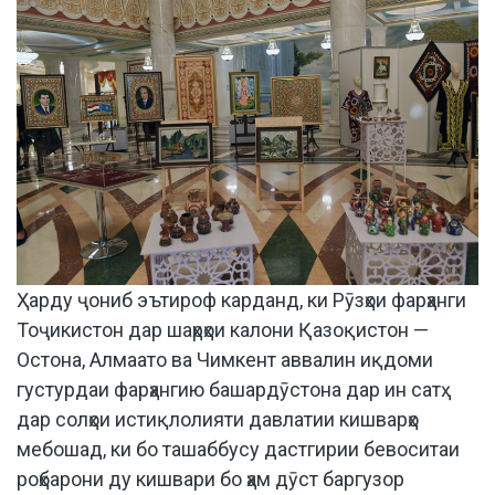
Ҳарду ҷониб эътироф карданд, ки Рӯзҳои фарҳанги
Тоҷикистон дар шаҳрҳои калони Қазоқистон —
Остона, Алмаато ва Чимкент аввалин иқдоми
густурдаи фарҳангию башардӯстона дар ин сатҳ
дар солҳои истиқлолияти давлатии кишварҳо
мебошад, ки бо ташаббусу дастгирии бевоситаи
роҳбарони ду кишвари бо ҳам дӯст баргузор