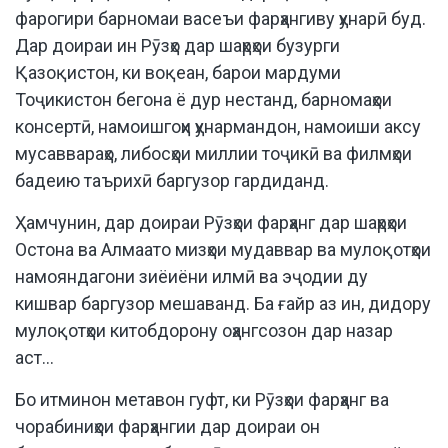
фарогири барномаи васеъи фарҳангиву ҳунарӣ буд.
Дар доираи ин Рӯзҳо дар шаҳрҳои бузурги
Қазоқистон, ки воқеан, барои мардуми
Тоҷикистон бегона ё дур нестанд, барномаҳои
консертӣ, намоишгоҳи ҳунармандон, намоиши аксу
мусаввараҳо, либосҳои миллии тоҷикӣ ва филмҳои
бадеию таърихӣ баргузор гардиданд.
Ҳамчунин, дар доираи Рӯзҳои фарҳанг дар шаҳрҳои
Остона ва Алмаато мизҳои мудаввар ва мулоқотҳои
намояндагони зиёиёни илмӣ ва эҷодии ду
кишвар баргузор мешаванд. Ба ғайр аз ин, дидору
мулоқотҳои китобдорону оҳангсозон дар назар
аст…
Бо итминон метавон гуфт, ки Рӯзҳои фарҳанг ва
чорабиниҳои фарҳангии дар доираи он