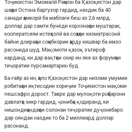
Тоҷикистон Эмомалӣ Раҳмон ба Қазоқистон дар
шаҳри Остона баргузор гардид, наздик ба 40
санади ҳамкорӣ ба маблағи беш аз 2,6 млрд.
доллар дар самти бунёди корхонаҳои муштарак,
кооператсияи истеҳсолӣ ва соҳаҳои хизматрасонӣ
байни доираҳои соҳибкории ҳарду кишвар ба имзо
расонида шуд. Мақомоти қазоқ эътироф
карданд, ки дар вақтҳои охир ин яке аз форумҳои
тиҷоратии пурсамартарин буд.
Ба ғайр аз ин, ҳоло Қазоқистон дар низоми умумии
робитаҳои иқтисодии хориҷии Тоҷикистон мақоми
пешсафро дорост. Тавре дар мулоқоти роҳбарони
давлатҳо зикр гардид, ҷонибҳо қодиранд, ки
нишондиҳандаҳои солонаи тиҷоратии дуҷонибаро
дар ояндаи наздик то ба 2 миллиард доллар
расонанд.