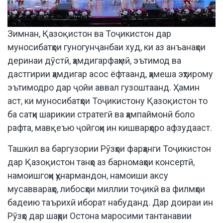
Зимнан, Қазоқистон ва Тоҷикистон дар
муносибатҳои гуногунҷанбаи худ, ки аз анъанаҳои
деринаи дӯстӣ, ҳамдигарфаҳмӣ, эътимод ва
дастгирии ҳамдигар асос ёфтаанд, ҳамеша эҳтирому
эътимодро дар ҷойи аввал гузоштаанд. Ҳамин
аст, ки муносибатҳои Тоҷикистону Қазоқистон то
ба сатҳи шарикии стратегӣ ва ҳампаймонӣ боло
рафта, мавқеъю ҷойгоҳи ин кишварҳоро афзудааст.
Ташкил ва баргузории Рӯзҳои фарҳанги Тоҷикистон
дар Қазоқистон танҳо аз барномаҳои консертӣ,
намоишгоҳи ҳунармандон, намоиши аксу
мусаввараҳо, либосҳои миллии тоҷикӣ ва филмҳои
бадеию таърихӣ иборат набуданд. Дар доираи ин
Рӯзҳо дар шаҳри Остона маросими тантанавии