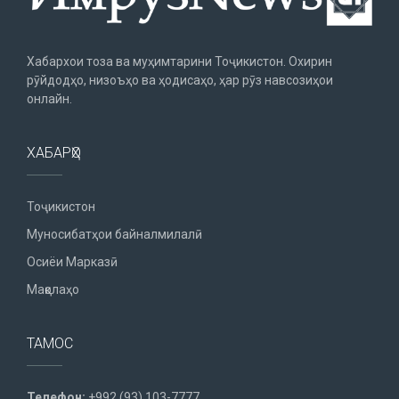
Хабархои тоза ва муҳимтарини Тоҷикистон. Охирин
рӯйдодҳо, низоъҳо ва ҳодисаҳо, ҳар рӯз навсозиҳои
онлайн.
ХАБАРҲО
Тоҷикистон
Муносибатҳои байналмилалӣ
Осиёи Марказӣ
Мақолаҳо
ТАМОС
Телефон:
+992 (93) 103-7777