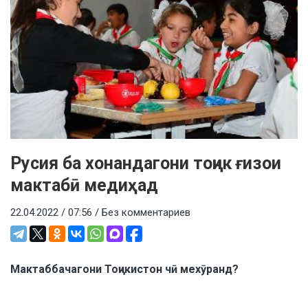
Русия ба хонандагони тоҷик ғизои
мактабӣ медиҳад
22.04.2022 / 07:56 /
Без комментариев
Мактаббачагони Тоҷикистон чӣ мехӯранд?