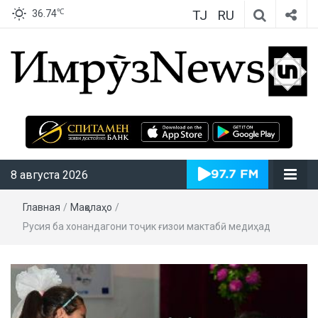
TJ
RU
℃
36.74
ИмрӯзNews
8 августа 2026
Главная
/
Мақолаҳо
/
Русия ба хонандагони тоҷик ғизои мактабӣ медиҳад