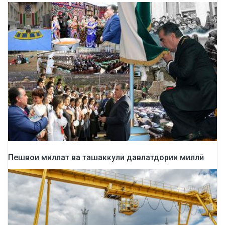
Пешвои миллат ва ташаккули давлатдории миллӣ