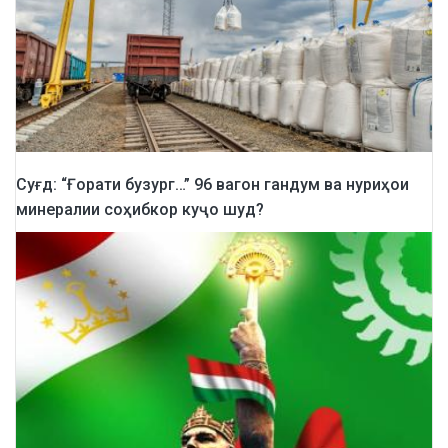
Суғд: “Ғорати бузург…” 96 вагон гандум ва нуриҳои
минералии соҳибкор куҷо шуд?