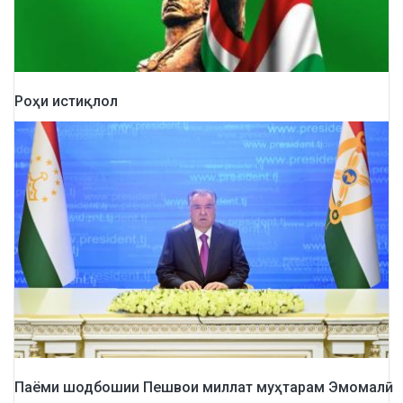
Роҳи истиқлол
Паёми шодбошии Пешвои миллат муҳтарам Эмомалӣ