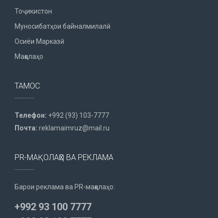
Тоҷикистон
Муносибатҳои байналмилалӣ
Осиёи Марказӣ
Мақолаҳо
ТАМОС
Телефон:
+992 (93) 103-7777
Почта:
reklamaimruz@mail.ru
PR-МАҚОЛАҲО ВА РЕКЛАМА
Барои реклама ва PR-мақолаҳо:
+992 93 100 7777