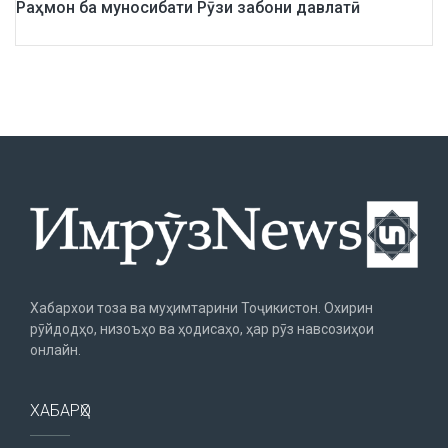
Раҳмон ба муносибати Рӯзи забони давлатӣ
Хабархои тоза ва муҳимтарини Тоҷикистон. Охирин
рӯйдодҳо, низоъҳо ва ҳодисаҳо, ҳар рӯз навсозиҳои
онлайн.
ХАБАРҲО