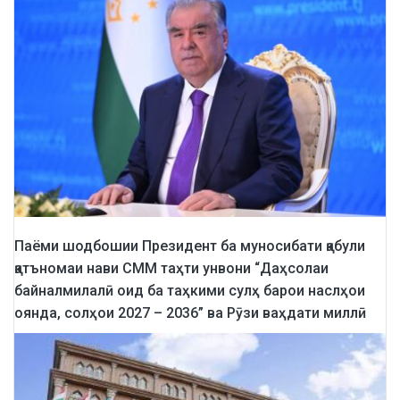
Паёми шодбошии Президент ба муносибати қабули
қатъномаи нави СММ таҳти унвони “Даҳсолаи
байналмилалӣ оид ба таҳкими сулҳ барои наслҳои
оянда, солҳои 2027 – 2036” ва Рӯзи ваҳдати миллӣ