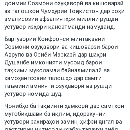
доимии Созмони озуқаворӣ ва кишоварзӣ
аз талошҳои Ҷумҳурии Тоҷикистон дар роҳи
амалисозии афзалиятҳои миллии рушди
устувор изҳори қаноатмандӣ намуданд.
Баргузории Конфронси минтақавии
Созмони озуқаворӣ ва кишоварзӣ барои
Аврупо ва Осиёи Марказӣ дар шаҳри
Душанбе имконияти мусоид барои
таҳкими муколамаи байналмилалӣ ва
ҳамоҳангсозии талошҳо дар самти
таъмини амнияти озуқаворӣ ва рушди
устувор номида шуд.
Ҷонибҳо ба тақвияти ҳамкорӣ дар самтҳои
мутобиқшавӣ ба иқлим, идоракунии
устувори захираҳои замин, ҳифзи ҷангал ва
дастгирии иқтисоди «сабз» таваҷҷуҳи зиёд