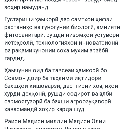
зоҳир намуданд.
Густариши ҳамкорӣ дар самтҳои ҳифзи
растаниҳо ва гуногунии биологӣ, амнияти
фитосанитарӣ, рушди низомҳои устувори
истеҳсолӣ, технологияҳои инноватсионӣ
ва рақамикунонии соҳа муҳим арзёбӣ
гардид.
Ҳамчунин оид ба тавсеаи ҳамкорӣ бо
Созмон доир ба таҳкими иқтидори
бахшҳои кишоварзӣ, дастгирии хоҷагиҳои
хурди деҳқонӣ, рушди содирот ва ҷалби
сармоягузорӣ ба бахши агроозуқаворӣ
ҳавасмандӣ зоҳир карда шуд.
Раиси Маҷлиси миллии Маҷлиси Олии