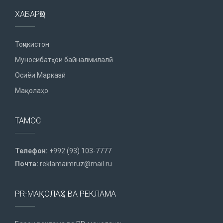
ХАБАРҲО
Тоҷикистон
Муносибатҳои байналмилалӣ
Осиёи Марказӣ
Мақолаҳо
ТАМОС
Телефон:
+992 (93) 103-7777
Почта:
reklamaimruz@mail.ru
PR-МАҚОЛАҲО ВА РЕКЛАМА