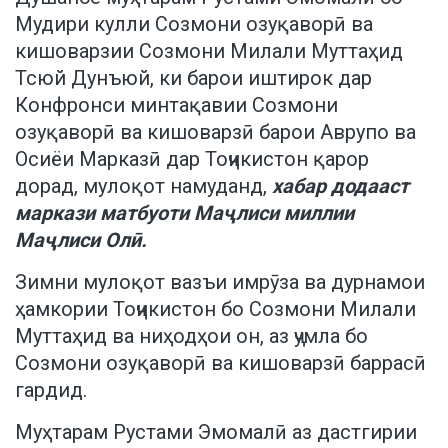
Мудири кулли Созмони озуқаворӣ ва
кишоварзии Созмони Милали Муттаҳид
Тсюй Дунъюй, ки барои иштирок дар
Конфронси минтақавии Созмони
озуқаворӣ ва кишоварзӣ барои Аврупо ва
Осиёи Марказӣ дар Тоҷикистон қарор
дорад, мулоқот намуданд,
хабар додааст
маркази матбуоти Маҷлиси миллии
Маҷлиси Олӣ.
Зимни мулоқот вазъи имрӯза ва дурнамои
ҳамкории Тоҷикистон бо Созмони Милали
Муттаҳид ва ниҳодҳои он, аз ҷумла бо
Созмони озуқаворӣ ва кишоварзӣ баррасӣ
гардид.
Муҳтарам Рустами Эмомалӣ аз дастгирии