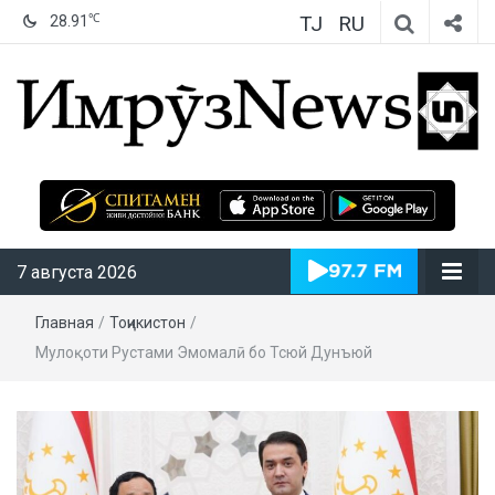
TJ
RU
℃
28.91
ИмрӯзNews
7 августа 2026
Главная
/
Тоҷикистон
/
Мулоқоти Рустами Эмомалӣ бо Тсюй Дунъюй