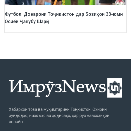
Футбол: Доварони Тоҷикистон дар Бозиҳои 33-юми
Осиёи Ҷанубу Шарқӣ
Хабархои тоза ва муҳимтарини Тоҷикистон. Охирин
рӯйдодҳо, низоъҳо ва ҳодисаҳо, ҳар рӯз навсозиҳои
онлайн.