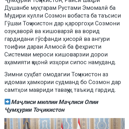
Ҷумҳурии Тоҷикистон, Раиси шаҳри
Душанбе муҳтарам Рустами Эмомалӣ ба
Мудири кулли Созмон вобаста ба таъсиси
Гӯшаи Тоҷикистон дар қароргоҳи Созмони
озуқаворӣ ва кишоварзӣ ва ворид
гардидани гӯсфанди ҳисорӣ ва ангури
тоифии дараи Алмосӣ ба феҳристи
Системаи мероси кишоварзии дорои
аҳамияти ҷаҳонӣ изҳори сипос намуданд.
Зимни суҳбат омодагии Тоҷикистон аз
идомаи ҳамкории судманд бо Созмон дар
самтҳои мавриди таваҷҷуҳ таъкид гардид.
Маҷлиси миллии Маҷлиси Олии
Ҷумҳурии Тоҷикистон