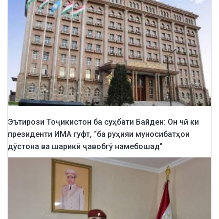
Эътирози Тоҷикистон ба суҳбати Байден: Он чӣ ки
президенти ИМА гуфт, “ба руҳияи муносибатҳои
дӯстона ва шарикӣ ҷавобгӯ намебошад”