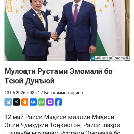
Мулоқоти Рустами Эмомалӣ бо
Тсюй Дунъюй
13.05.2026 / 03:21 /
Без комментариев
12 май Раиси Маҷлиси миллии Маҷлиси
Олии Ҷумҳурии Тоҷикистон, Раиси шаҳри
Душанбе муҳтарам Рустами Эмомалӣ бо