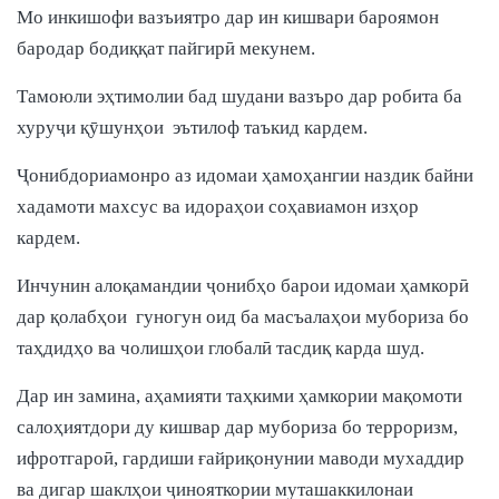
Мо инкишофи вазъиятро дар ин кишвари бароямон
бародар бодиққат пайгирӣ мекунем.
Тамоюли эҳтимолии бад шудани вазъро дар робита ба
хуруҷи қӯшунҳои эътилоф таъкид кардем.
Ҷонибдориамонро аз идомаи ҳамоҳангии наздик байни
хадамоти махсус ва идораҳои соҳавиамон изҳор
кардем.
Инчунин алоқамандии ҷонибҳо барои идомаи ҳамкорӣ
дар қолабҳои гуногун оид ба масъалаҳои мубориза бо
таҳдидҳо ва чолишҳои глобалӣ тасдиқ карда шуд.
Дар ин замина, аҳамияти таҳкими ҳамкории мақомоти
салоҳиятдори ду кишвар дар мубориза бо терроризм,
ифротгароӣ, гардиши ғайриқонунии маводи мухаддир
ва дигар шаклҳои ҷинояткории муташаккилонаи