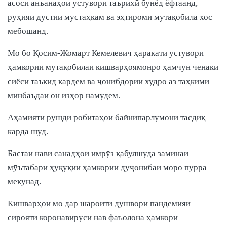
асоси анъанаҳои устувори таърихӣ бунёд ёфтаанд,
рӯҳияи дӯстии мустаҳкам ва эҳтироми мутақобила хос
мебошанд.
Мо бо Қосим-Жомарт Кемелевич ҳаракати устувори
ҳамкории мутақобилаи кишварҳоямонро ҳамчун ченаки
сиёсӣ таъкид кардем ва ҷонибдории худро аз таҳкими
минбаъдаи он изҳор намудем.
Аҳамияти рушди робитаҳои байнипарлумонӣ тасдиқ
карда шуд.
Бастаи нави санадҳои имрӯз қабулшуда заминаи
мӯътабари ҳуқуқии ҳамкории дуҷонибаи моро пурра
мекунад.
Кишварҳои мо дар шароити душвори пандемияи
сирояти коронавируси нав фаъолона ҳамкорӣ