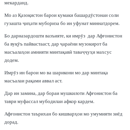
мекарданд.
Мо аз Қазоқистон барои кумаки башардӯстонаи соли
гузашта ҷиҳати мубориза бо ин уфунат миннатдорем.
Бо дарназардошти вазъияте, ки имрӯз дар Афғонистон
ба вуқӯъ пайвастааст, дар ҷараёни музокирот ба
масъалаҳои амнияти минтақавӣ таваҷҷуҳи махсус
додем.
Имрӯз ин барои мо ва шарикони мо дар минтақа
масъалаи рақами аввал аст.
Дар ин замина, дар бораи мушкилоти Афғонистон ба
таври муфассал мубодилаи афкор кардем.
Афғонистон таърихан бо кишварҳои мо умумияти зиёд
дорад.