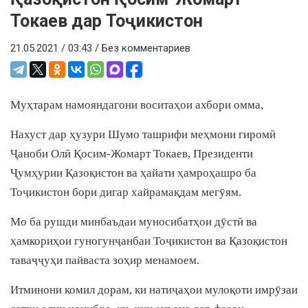
Токаев дар Тоҷикистон
21.05.2021 / 03:43 /
Без комментариев
Муҳтарам намояндагони воситаҳои ахбори омма,
Нахуст дар ҳузури Шумо ташрифи меҳмони гиромӣ
Ҷаноби Олӣ Қосим-Жомарт Токаев, Президенти
Ҷумҳурии Қазоқистон ва ҳайати ҳамроҳашро ба
Тоҷикистон бори дигар хайрамақдам мегӯям.
Мо ба рушди минбаъдаи муносибатҳои дӯстӣ ва
ҳамкориҳои гуногунҷанбаи Тоҷикистон ва Қазоқистон
таваҷҷуҳи пайваста зоҳир менамоем.
Итминони комил дорам, ки натиҷаҳои мулоқоти имрӯзаи