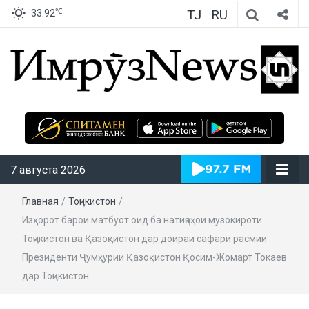
TJ
RU
℃
33.92
ИмрӯзNews
7 августа 2026
Главная
/
Тоҷикистон
/
Изҳорот барои матбуот оид ба натиҷаҳои музокироти
Тоҷикистон ва Қазоқистон дар доираи сафари расмии
Президенти Ҷумҳурии Қазоқистон Қосим-Жомарт Токаев
дар Тоҷикистон