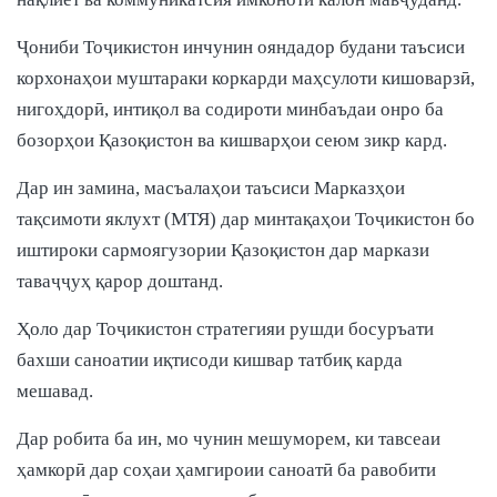
Ҷониби Тоҷикистон инчунин ояндадор будани таъсиси
корхонаҳои муштараки коркарди маҳсулоти кишоварзӣ,
нигоҳдорӣ, интиқол ва содироти минбаъдаи онро ба
бозорҳои Қазоқистон ва кишварҳои сеюм зикр кард.
Дар ин замина, масъалаҳои таъсиси Марказҳои
тақсимоти яклухт (МТЯ) дар минтақаҳои Тоҷикистон бо
иштироки сармоягузории Қазоқистон дар маркази
таваҷҷуҳ қарор доштанд.
Ҳоло дар Тоҷикистон стратегияи рушди босуръати
бахши саноатии иқтисоди кишвар татбиқ карда
мешавад.
Дар робита ба ин, мо чунин мешуморем, ки тавсеаи
ҳамкорӣ дар соҳаи ҳамгироии саноатӣ ба равобити