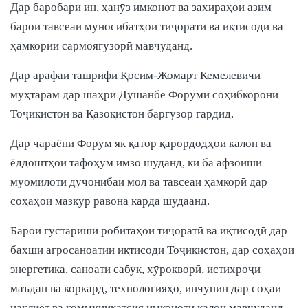
Дар баробари ин, ҳанӯз имконот ва захираҳои азим
барои тавсеаи муносибатҳои тиҷоратӣ ва иқтисодӣ ва
ҳамкории сармоягузорӣ мавҷуданд.
Дар арафаи ташрифи Қосим-Жомарт Кемелевичи
муҳтарам дар шаҳри Душанбе Форуми соҳибкорони
Тоҷикистон ва Қазоқистон баргузор гардид.
Дар ҷараёни Форум як қатор қарордодҳои калон ва
ёддоштҳои тафоҳум имзо шуданд, ки ба афзоиши
муомилоти дуҷонибаи мол ва тавсеаи ҳамкорӣ дар
соҳаҳои мазкур равона карда шудаанд.
Барои густариши робитаҳои тиҷоратӣ ва иқтисодӣ дар
бахши агросаноатии иқтисоди Тоҷикистон, дар соҳаҳои
энергетика, саноати сабук, хӯрокворӣ, истихроҷи
маъдан ва коркард, технологияҳо, инчунин дар соҳаи
нақлиёт ва коммуникатсия имконоти калон мавҷуданд.