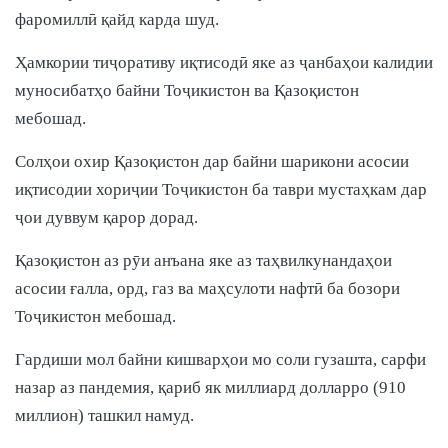
фаромиллӣ қайд карда шуд.
Ҳамкории тиҷоративу иқтисодӣ яке аз ҷанбаҳои калидии
муносибатҳо байни Тоҷикистон ва Қазоқистон
мебошад.
Солҳои охир Қазоқистон дар байни шарикони асосии
иқтисодии хориҷии Тоҷикистон ба таври мустаҳкам дар
ҷои дуввум қарор дорад.
Қазоқистон аз рӯи анъана яке аз таҳвилкунандаҳои
асосии ғалла, орд, газ ва маҳсулоти нафтӣ ба бозори
Тоҷикистон мебошад.
Гардиши мол байни кишварҳои мо соли гузашта, сарфи
назар аз пандемия, қариб як миллиард долларро (910
миллион) ташкил намуд.