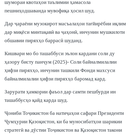
шумораи квотаҳои таълимии ҳамасола
пешниҳодшаванда мувофиқа ҳосил шуд.
Дар ҷараёни музокирот масъалаҳои тағйирёбии иқлим
дар миқёси минтақавӣ ва ҷаҳонӣ, инчунин мушкилоти
обшавии пиряхҳо баррасӣ шуданд.
Кишвари мо бо ташаббуси эълон кардани соли ду
ҳазору бисту панҷум (2025)- Соли байналмилалии
ҳифзи пиряхҳо, инчунин ташкили Фонди махсуси
байналмилалии ҳифзи пиряхҳо баромад кард.
Зарурати ҳамкории фаъол дар самти пешбурди ин
ташаббусҳо қайд карда шуд.
Ҷониби Тоҷикистон ба натиҷаҳои сафари Президенти
Ҷумҳурии Қазоқистон, ки ба муносибатҳои шарикии
стратегӣ ва дӯстии Тоҷикистон ва Қазоқистон такони