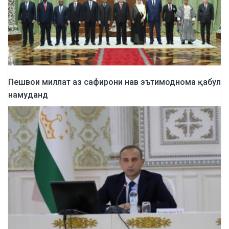
Пешвои миллат аз сафирони нав эътимоднома қабул
намуданд