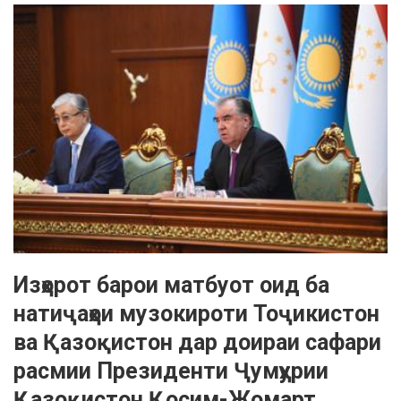
Изҳорот барои матбуот оид ба
натиҷаҳои музокироти Тоҷикистон
ва Қазоқистон дар доираи сафари
расмии Президенти Ҷумҳурии
Қазоқистон Қосим-Жомарт