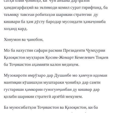
сатҳи олии ҷонибҳо, ки чун анъана дар фазои
ҳамдигарфаҳмӣ ва эътимоди комил сурат гирифтанд, ба
таъмиқу тавсеаи робитаҳои шарикии стратегии ду
кишвари ба ҳам дӯсту бародар мусоидати ҳамаҷониба
хоҳанд кард.
Хонумон ва ҷанобон,
Мо ба нахустин сафари расмии Президенти Ҷумҳурии
Қазоқистон муҳтарам Қосим-Жомарт Кемелевич Тоқаев
ба Тоҷикистон аҳамияти калон медиҳем.
Музокироти имрӯзаро дар Душанбе мо ҳамчун идомаи
мантиқии кӯшишҳои муштараки ҷонибҳо дар самти
густариши ҳамкории гуногунҷанбаи ду кишвар дар
қолаби шарикии стратегӣ арзёбӣ мекунем.
Ба муносибатҳои Тоҷикистон ва Қазоқистон, ки ба