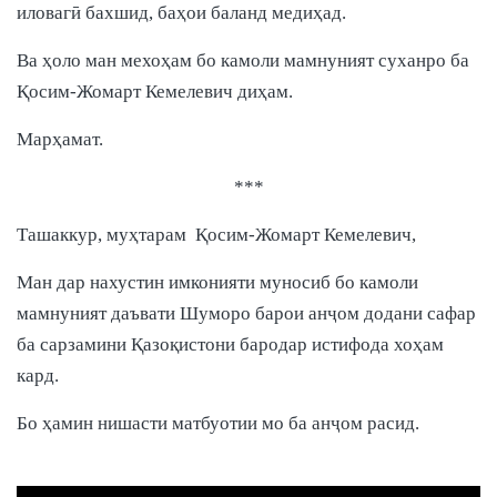
иловагӣ бахшид, баҳои баланд медиҳад.
Ва ҳоло ман мехоҳам бо камоли мамнуният суханро ба
Қосим-Жомарт Кемелевич диҳам.
Марҳамат.
***
Ташаккур, муҳтарам Қосим-Жомарт Кемелевич,
Ман дар нахустин имконияти муносиб бо камоли
мамнуният даъвати Шуморо барои анҷом додани сафар
ба сарзамини Қазоқистони бародар истифода хоҳам
кард.
Бо ҳамин нишасти матбуотии мо ба анҷом расид.