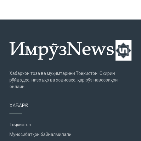
Хабархои тоза ва муҳимтарини Тоҷикистон. Охирин
рӯйдодҳо, низоъҳо ва ҳодисаҳо, ҳар рӯз навсозиҳои
онлайн.
ХАБАРҲО
Тоҷикистон
Муносибатҳои байналмилалӣ