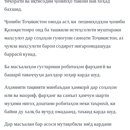
тиҷоратӣ ва иқтисодии ҷонибҳо такони нав хоҳад
бахшид.
Ҷониби Тоҷикистон омода аст, ки пешниҳодҳои ҷониби
Қазоқистонро оид ба ташкили истеҳсолоти муштараки
маҳсулот дар соҳаҳои гуногуни саноати Тоҷикистон, аз
ҷумла маҳсулоти барои содирот нигаронидашуда
баррасӣ кунад.
Ба масъалаҳои густариши робитаҳои фарҳангӣ ва
башарӣ таваҷҷуҳи дахлдор зоҳир карда шуд.
Аҳамияти тақвияти минбаъдаи ҳамкорӣ дар соҳаҳои
илм ва маориф, фарҳанг ва санъат ҳамчун шарти
муҳими нигоҳ доштани робитаҳои неки таърихӣ, ки
байни ду халқ ба вуҷуд омадаанд, таъкид карда шуд.
Дар масъалаи бар асоси мутақобила зиёд кардани