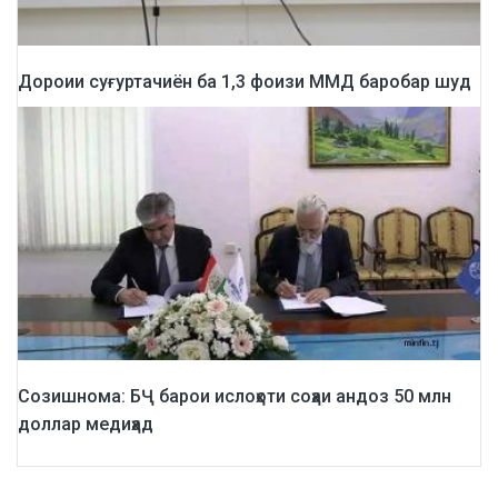
Дороии суғуртачиён ба 1,3 фоизи ММД баробар шуд
Созишнома: БҶ барои ислоҳоти соҳаи андоз 50 млн
доллар медиҳад