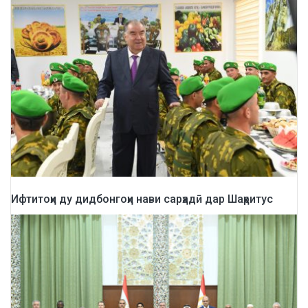
Ифтитоҳи ду дидбонгоҳи нави сарҳадӣ дар Шаҳритус