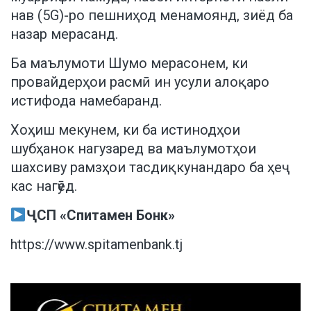
нав (5G)-ро пешниҳод менамоянд, зиёд ба
назар мерасанд.
Ба маълумоти Шумо мерасонем, ки
провайдерҳои расмӣ ин усули алоқаро
истифода намебаранд.
Хоҳиш мекунем, ки ба истинодҳои
шубҳанок нагузаред ва маълумотҳои
шахсиву рамзҳои тасдиқкунандаро ба ҳеҷ
кас нагӯед.
ҶСП «Спитамен Бонк»
https://www.spitamenbank.tj