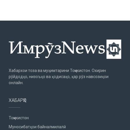
Хабархои тоза ва муҳимтарини Тоҷикистон. Охирин
рӯйдодҳо, низоъҳо ва ҳодисаҳо, ҳар рӯз навсозиҳои
онлайн.
ХАБАРҲО
Тоҷикистон
Муносибатҳои байналмилалӣ