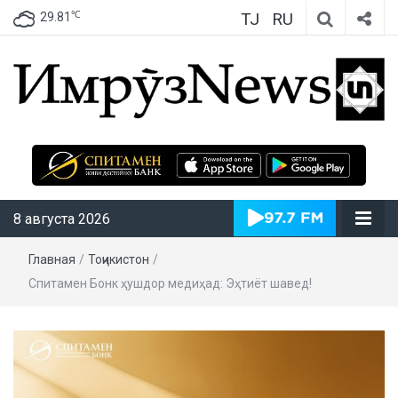
TJ
RU
℃
29.81
ИмрӯзNews
8 августа 2026
Главная
/
Тоҷикистон
/
Спитамен Бонк ҳушдор медиҳад: Эҳтиёт шавед!