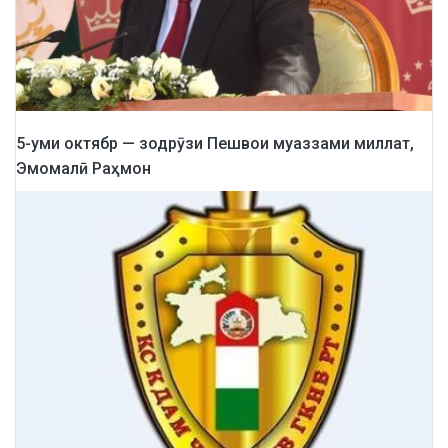
5-уми октябр — зодрӯзи Пешвои муаззами миллат,
Эмомалӣ Раҳмон