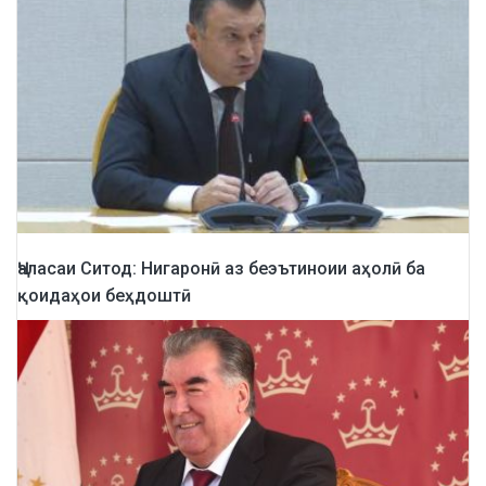
Ҷаласаи Ситод: Нигаронӣ аз беэътиноии аҳолӣ ба
қоидаҳои беҳдоштӣ