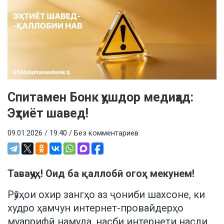
Спитамен Бонк ҳушдор медиҳад:
Эҳтиёт шавед!
09.01.2026 / 19:40 /
Без комментариев
Таваҷҷуҳ! Оид ба қаллобӣ огоҳ мекунем!
Рӯзҳои охир зангҳо аз ҷониби шахсоне, ки
худро ҳамчун интернет-провайдерҳо
муаррифӣ намуда, насби интернети насли