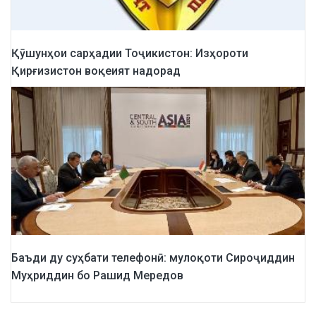
Қӯшунҳои сарҳадии Тоҷикистон: Изҳороти
Қирғизистон воқеият надорад
Баъди ду суҳбати телефонӣ: мулоқоти Сироҷиддин
Муҳриддин бо Рашид Мередов