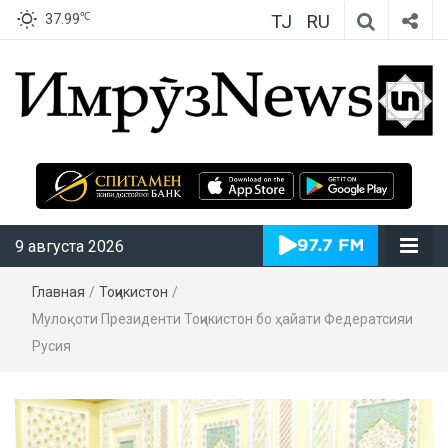
TJ
RU
℃
37.99
ИмрӯзNews
9 августа 2026
Главная
/
Тоҷикистон
/
Мулоқоти Президенти Тоҷикистон бо ҳайати Федератсияи
Русия