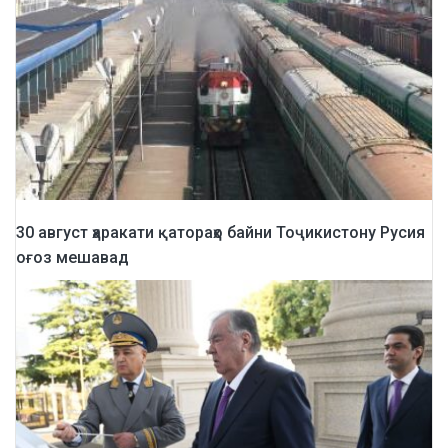
30 август ҳаракати қатораҳо байни Тоҷикистону Русия
оғоз мешавад