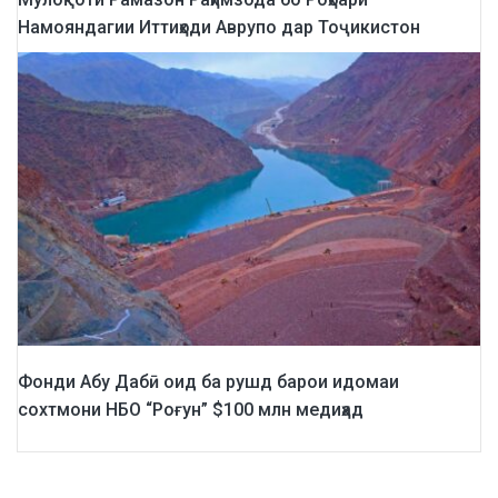
Намояндагии Иттиҳоди Аврупо дар Тоҷикистон
Фонди Абу Дабӣ оид ба рушд барои идомаи
сохтмони НБО “Роғун” $100 млн медиҳад