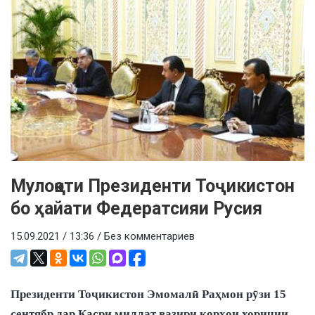
Мулоқоти Президенти Тоҷикистон
бо ҳайати Федератсияи Русия
15.09.2021 / 13:36 /
Без комментариев
Президенти Тоҷикистон Эмомалӣ Раҳмон рӯзи 15
сентябр дар Қасри миллат вазири корҳои хориҷии