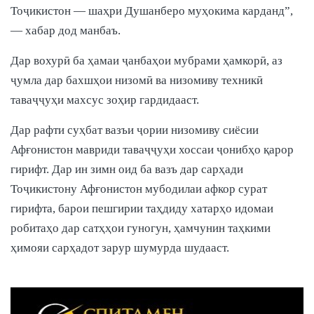
Тоҷикистон — шаҳри Душанберо муҳокима карданд”,
— хабар дод манбаъ.
Дар вохурӣ ба ҳамаи ҷанбаҳои мубрами ҳамкорӣ, аз
ҷумла дар бахшҳои низомӣ ва низомиву техникӣ
таваҷҷуҳи махсус зоҳир гардидааст.
Дар рафти суҳбат вазъи ҷории низомиву сиёсии
Афғонистон мавриди таваҷҷуҳи хоссаи ҷонибҳо қарор
гирифт. Дар ин зимн оид ба вазъ дар сарҳади
Тоҷикистону Афғонистон мубодилаи афкор сурат
гирифта, барои пешгирии таҳдиду хатарҳо идомаи
робитаҳо дар сатҳҳои гуногун, ҳамчунин таҳкими
ҳимояи сарҳадот зарур шумурда шудааст.