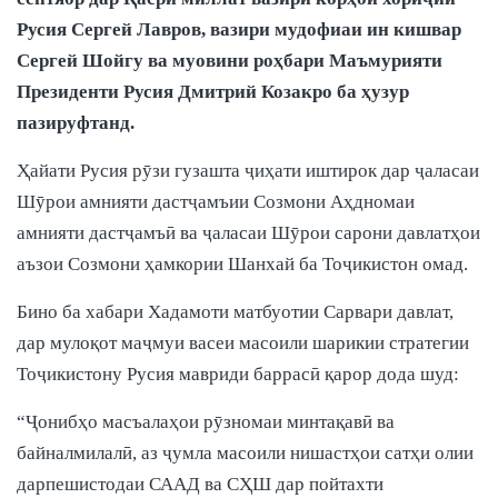
Русия Сергей Лавров, вазири мудофиаи ин кишвар
Сергей Шойгу ва муовини роҳбари Маъмурияти
Президенти Русия Дмитрий Козакро ба ҳузур
пазируфтанд.
Ҳайати Русия рӯзи гузашта ҷиҳати иштирок дар ҷаласаи
Шӯрои амнияти дастҷамъии Созмони Аҳдномаи
амнияти дастҷамъӣ ва ҷаласаи Шӯрои сарони давлатҳои
аъзои Созмони ҳамкории Шанхай ба Тоҷикистон омад.
Бино ба хабари Хадамоти матбуотии Сарвари давлат,
дар мулоқот маҷмуи васеи масоили шарикии стратегии
Тоҷикистону Русия мавриди баррасӣ қарор дода шуд:
“Ҷонибҳо масъалаҳои рӯзномаи минтақавӣ ва
байналмилалӣ, аз ҷумла масоили нишастҳои сатҳи олии
дарпешистодаи СААД ва СҲШ дар пойтахти