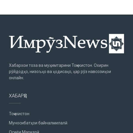
Хабархои тоза ва муҳимтарини Тоҷикистон. Охирин
рӯйдодҳо, низоъҳо ва ҳодисаҳо, ҳар рӯз навсозиҳои
онлайн.
ХАБАРҲО
Тоҷикистон
Муносибатҳои байналмилалӣ
Осиёи Марказӣ