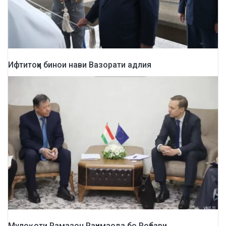
Ифтитоҳи бинои нави Вазорати адлия
Мулоқоти Рамазон Раҳимзода бо Роҳбари