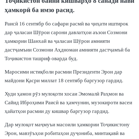
Тоҷикистон байни кишварҳо 8 санади нави
ҳамкорӣ ба имзо расид.
Раисӣ 16 сентябр бо сафари расмӣ ва ҷиҳати иштирок
дар ҷаласаи Шӯрои сарони давлатҳои аъзои Созмони
ҳамкории Шанхай ва ҷаласаи Шӯрои амнияти
дастҷамъии Созмони Аҳдномаи амнияти дастҷамъӣ ба
Тоҷикистон ташриф оварда буд.
Маросими истиқболи расмии Президенти Эрон дар
майдони Қасри миллат 18 сентябр баргузор гардид.
Худи ҳамон рӯз мулоқоти хосаи Эмомалӣ Раҳмон ва
Сайид Иброҳими Раисӣ ва ҳамчунин, музокироти васеи
ҳайатҳои расмии ду кишвар баргузор гардид.
Дар мулоқот маҷмуъи масоили ҳамкории Тоҷикистону
Эрон, мавзӯъҳои робитаҳои дуҷониба, минтақавӣ ва