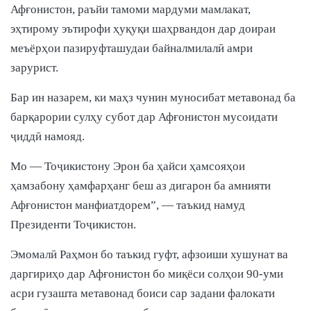
Афғонистон, раъйи тамоми мардуми мамлакат,
эҳтирому эътирофи ҳуқуқи шаҳрвандон дар доираи
меъёрҳои пазируфташудаи байналмилалӣ амри
зарурист.
Бар ин назарем, ки маҳз чунин муносибат метавонад ба
барқарории сулҳу субот дар Афғонистон мусоидати
ҷиддӣ намояд.
Мо — Тоҷикистону Эрон ба ҳайси ҳамсояҳои
ҳамзабону ҳамфарҳанг беш аз дигарон ба амнияти
Афғонистон манфиатдорем”, — таъкид намуд
Президенти Тоҷикистон.
Эмомалӣ Раҳмон бо таъкид гуфт, афзоиши хушунат ва
даргириҳо дар Афғонистон бо миқёси солҳои 90-уми
асри гузашта метавонад боиси сар задани фалокати