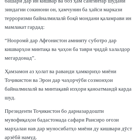
башарӣ дар ин кишвар ва боз ҳам сангинтар шудани
зиндагии сокинони он, ҳамчунин ба ҳайси маркази
терроризми байналмилалӣ боқӣ мондани қаламрави ин
мамлакат гардад:
“Нооромӣ дар Афғонистон амнияту суботро дар
кишварҳои минтақа ва ҷаҳон ба таври ҷиддӣ халалдор
мегардонад”.
Ҳамзамон аз ҳолат ва раванди ҳамкориҳо миёни
Тоҷикистон ва Эрон дар чаҳорчӯби созмонҳои
байналмилалӣ ва минтақавӣ изҳори қаноатмандӣ карда
шуд.
Президенти Тоҷикистон бо дарназардошти
мувофиқаҳои бадастомада сафари Раисиро оғози
марҳалаи нав дар муносибатҳо миёни ду кишвари дӯст
арзёбӣ намуд.