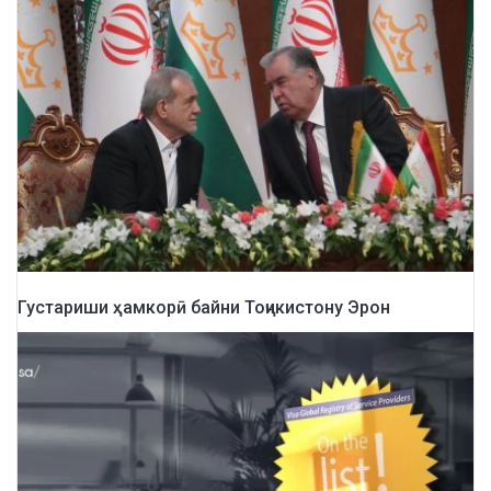
Густариши ҳамкорӣ байни Тоҷикистону Эрон