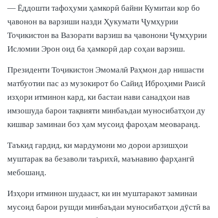
— Ёддошти тафоҳуми ҳамкорӣ байни Кумитаи кор бо
ҷавонон ва варзиши назди Ҳукумати Ҷумҳурии
Тоҷикистон ва Вазорати варзиш ва ҷавонони Ҷумҳурии
Исломии Эрон оид ба ҳамкорӣ дар соҳаи варзиш.
Президенти Тоҷикистон Эмомалӣ Раҳмон дар нишасти
матбуотии пас аз музокирот бо Сайид Иброҳими Раисӣ
изҳори итминон кард, ки бастаи нави санадҳои нав
имзошуда барои тақвияти минбаъдаи муносибатҳои ду
кишвар заминаи боз ҳам мусоид фароҳам меоваранд.
Таъкид гардид, ки мардумони мо дорои арзишҳои
муштарак ва безаволи таърихӣ, маънавию фарҳангӣ
мебошанд.
Изҳори итминон шудааст, ки ин муштаракот заминаи
мусоид барои рушди минбаъдаи муносибатҳои дӯстӣ ва