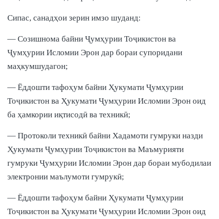
Сипас, санадҳои зерин имзо шуданд:
— Созишнома байни Ҷумҳурии Тоҷикистон ва
Ҷумҳурии Исломии Эрон дар бораи супоридани
маҳкумшудагон;
— Ёддошти тафоҳум байни Ҳукумати Ҷумҳурии
Тоҷикистон ва Ҳукумати Ҷумҳурии Исломии Эрон оид
ба ҳамкории иқтисодӣ ва техникӣ;
— Протоколи техникӣ байни Хадамоти гумруки назди
Ҳукумати Ҷумҳурии Тоҷикистон ва Маъмурияти
гумруки Ҷумҳурии Исломии Эрон дар бораи мубодилаи
электронии маълумоти гумрукӣ;
— Ёддошти тафоҳум байни Ҳукумати Ҷумҳурии
Тоҷикистон ва Ҳукумати Ҷумҳурии Исломии Эрон оид