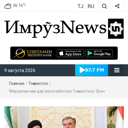
TJ
RU
℃
36.16
ИмрӯзNews
9 августа 2026
Главная
/
Тоҷикистон
/
Марҳилаи нав дар муносибатҳои Тоҷикистону Эрон