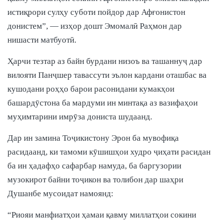
истиқрори сулҳу суботи пойдор дар Афғонистон
донистем”, — изҳор дошт Эмомалӣ Раҳмон дар
нишасти матбуотӣ.
Ҳарчи тезтар аз байн бурдани низоъ ва ташаннуҷ дар
вилояти Панҷшер тавассути эълон кардани оташбас ва
кушодани роҳҳо барои расонидани кумакҳои
башардӯстона ба мардуми ин минтақа аз вазифаҳои
муҳимтарини имрӯза дониста шудаанд.
Дар ин замина Тоҷикистону Эрон ба мувофиқа
расидаанд, ки тамоми кӯшишҳои худро ҷиҳати расидан
ба ин ҳадафҳо сафарбар намуда, ба баргузории
музокирот байни тоҷикон ва толибон дар шаҳри
Душанбе мусоидат намоянд:
“Риояи манфиатҳои ҳамаи қавму миллатҳои сокини