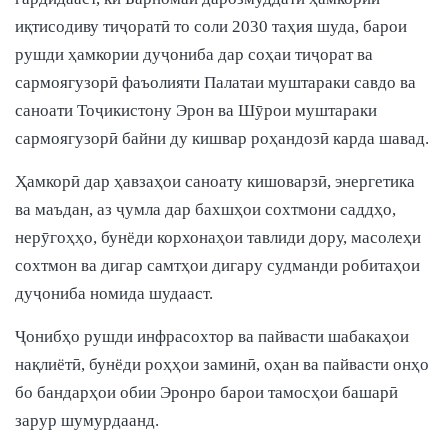
иқтисодиву тиҷоратӣ то соли 2030 таҳия шуда, барои
рушди ҳамкории дуҷониба дар соҳаи тиҷорат ва
сармоягузорӣ фаъолияти Палатаи муштараки савдо ва
саноати Тоҷикистону Эрон ва Шӯрои муштараки
сармоягузорӣ байни ду кишвар роҳандозӣ карда шавад.
Ҳамкорӣ дар ҳавзаҳои саноату кишоварзӣ, энергетика
ва маъдан, аз ҷумла дар бахшҳои сохтмони саддҳо,
нерӯгоҳҳо, бунёди корхонаҳои тавлиди дору, масолеҳи
сохтмон ва дигар самтҳои дигару судманди робитаҳои
дуҷониба номида шудааст.
Ҷонибҳо рушди инфрасохтор ва пайвасти шабакаҳои
нақлиётӣ, бунёди роҳҳои заминӣ, оҳан ва пайвасти онҳо
бо бандарҳои обии Эронро барои тамосҳои башарӣ
зарур шумурдаанд.