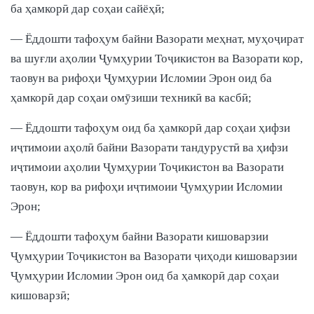
ба ҳамкорӣ дар соҳаи сайёҳӣ;
— Ёддошти тафоҳум байни Вазорати меҳнат, муҳоҷират
ва шуғли аҳолии Ҷумҳурии Тоҷикистон ва Вазорати кор,
таовун ва рифоҳи Ҷумҳурии Исломии Эрон оид ба
ҳамкорӣ дар соҳаи омӯзиши техникӣ ва касбӣ;
— Ёддошти тафоҳум оид ба ҳамкорӣ дар соҳаи ҳифзи
иҷтимоии аҳолӣ байни Вазорати тандурустӣ ва ҳифзи
иҷтимоии аҳолии Ҷумҳурии Тоҷикистон ва Вазорати
таовун, кор ва рифоҳи иҷтимоии Ҷумҳурии Исломии
Эрон;
— Ёддошти тафоҳум байни Вазорати кишоварзии
Ҷумҳурии Тоҷикистон ва Вазорати ҷиҳоди кишоварзии
Ҷумҳурии Исломии Эрон оид ба ҳамкорӣ дар соҳаи
кишоварзӣ;