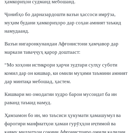
ҳамкориҳои судманд мебошанд.
Ҷонибҳо бо дарназардошти вазъи ҳассоси имрӯза,
муҳим будани ҳамкориҳоро дар соҳаи амният таъкид
намудаанд.
Вазъи нигаронкунандаи Афғонистони ҳамҷавор дар
маркази таваҷҷуҳ қарор доштааст:
“Мо хоҳони истиқрори ҳарчи зудтари сулҳу суботи
комил дар он кишвар, ки омили муҳими таъмини амният
дар минтақа мебошад, ҳастем.
Кишвари мо омодагии худро барои мусоидат ба ин
раванд таъкид намуд.
Ҳамзамон бо ин, мо таъсиси ҳукумати ҳамашумул ва
фарогири манфиатҳои ҳамаи гурӯҳҳои иҷтимоӣ ва
қавму миллатҳои сокини Афғонистонро омили калидии