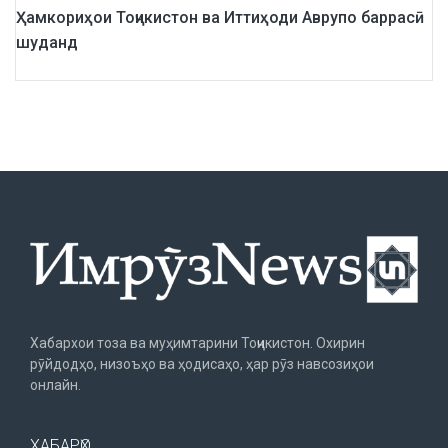
Ҳамкориҳои Тоҷикистон ва Иттиҳоди Аврупо баррасӣ
шуданд
Хабархои тоза ва муҳимтарини Тоҷикистон. Охирин
рӯйдодҳо, низоъҳо ва ҳодисаҳо, ҳар рӯз навсозиҳои
онлайн.
ХАБАРҲО