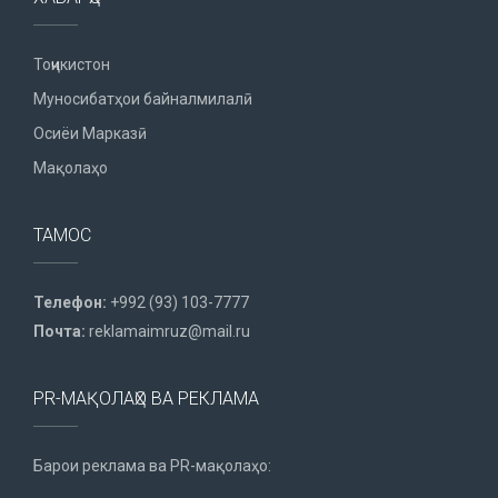
Тоҷикистон
Муносибатҳои байналмилалӣ
Осиёи Марказӣ
Мақолаҳо
ТАМОС
Телефон:
+992 (93) 103-7777
Почта:
reklamaimruz@mail.ru
PR-МАҚОЛАҲО ВА РЕКЛАМА
Барои реклама ва PR-мақолаҳо: