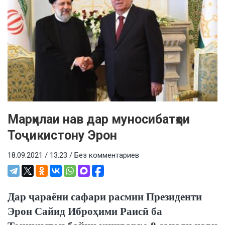
Марҳилаи нав дар муносибатҳои
Тоҷикистону Эрон
18.09.2021 / 13:23 /
Без комментариев
Дар ҷараёни сафари расмии Президенти
Эрон Сайид Иброҳими Раисӣ ба