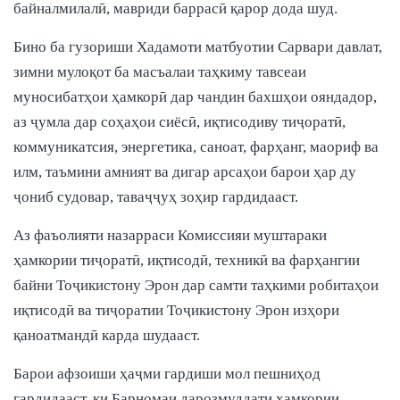
байналмилалӣ, мавриди баррасӣ қарор дода шуд.
Бино ба гузориши Хадамоти матбуотии Сарвари давлат,
зимни мулоқот ба масъалаи таҳкиму тавсеаи
муносибатҳои ҳамкорӣ дар чандин бахшҳои ояндадор,
аз ҷумла дар соҳаҳои сиёсӣ, иқтисодиву тиҷоратӣ,
коммуникатсия, энергетика, саноат, фарҳанг, маориф ва
илм, таъмини амният ва дигар арсаҳои барои ҳар ду
ҷониб судовар, таваҷҷуҳ зоҳир гардидааст.
Аз фаъолияти назарраси Комиссияи муштараки
ҳамкории тиҷоратӣ, иқтисодӣ, техникӣ ва фарҳангии
байни Тоҷикистону Эрон дар самти таҳкими робитаҳои
иқтисодӣ ва тиҷоратии Тоҷикистону Эрон изҳори
қаноатмандӣ карда шудааст.
Барои афзоиши ҳаҷми гардиши мол пешниҳод
гардидааст, ки Барномаи дарозмуддати ҳамкории