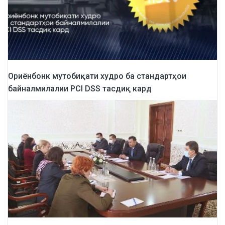
Ориёнбонк мутобиқати худро ба стандартҳои
байналмилалии PCI DSS тасдиқ кард