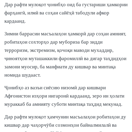
Дар рафти мулоқот ҷонибҳо оид ба густариши ҳамкории
фарҳангӣ, илмӣ ва соҳаи сайёҳӣ табодули афкор
кардаанд.
Зимни баррасии масъалаҳои ҳамкорӣ дар соҳаи амният,
робитаҳои сохторҳо дар мубориза бар зидди
терроризм, экстремизм, қочоқи маводи мухаддир,
ҷиноятҳои муташаккили фаромиллӣ ва дигар таҳдидҳои
замони муосир, ба манфиати ду кишвар ва минтақа
номида шудааст.
Ҷонибҳо аз вазъи сиёсию низомӣ дар кишвари
Афғонистон изҳори нигаронӣ кардаанд, зеро ин ҳолати
мураккаб ба амнияту суботи минтақа таҳдид мекунад.
Дар рафти мулоқот ҳамчунин масъалаҳои робитаҳои ду
кишвар дар чаҳорчӯби созмонҳои байналмилалӣ ва