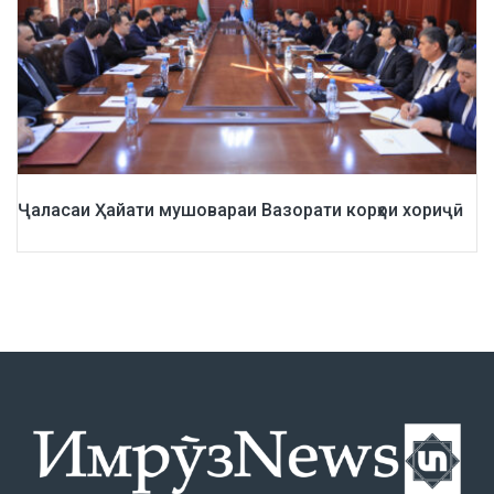
Ҷаласаи Ҳайати мушовараи Вазорати корҳои хориҷӣ