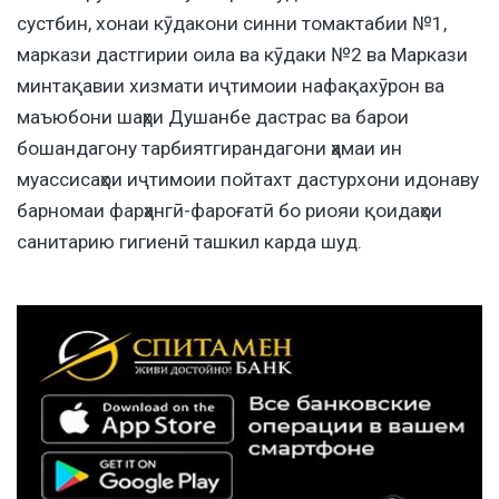
сустбин, хонаи кӯдакони синни томактабии №1,
маркази дастгирии оила ва кӯдаки №2 ва Маркази
минтақавии хизмати иҷтимоии нафақахӯрон ва
маъюбони шаҳри Душанбе дастрас ва барои
бошандагону тарбиятгирандагони ҳамаи ин
муассисаҳои иҷтимоии пойтахт дастурхони идонаву
барномаи фарҳангӣ-фароғатӣ бо риояи қоидаҳои
санитарию гигиенӣ ташкил карда шуд.