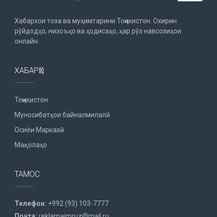
Хабархои тоза ва муҳимтарини Тоҷикистон. Охирин
рӯйдодҳо, низоъҳо ва ҳодисаҳо, ҳар рӯз навсозиҳои
онлайн.
ХАБАРҲО
Тоҷикистон
Муносибатҳои байналмилалӣ
Осиёи Марказӣ
Мақолаҳо
ТАМОС
Телефон:
+992 (93) 103-7777
Почта:
reklamaimruz@mail.ru