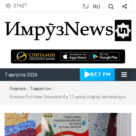
TJ
RU
℃
27.62
ИмрӯзNews
7 августа 2026
Главная
/
Тоҷикистон
/
Кумаки Рустами Эмомалӣ ба 11 ҳазор нафар ниёзмандон