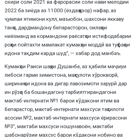
охири соли 2021 ва фарорасии соли нави мелодии
2022 ба зиёда аз 11000 (ёздаҳ ҳазор) нафар, аз
ҷумлаи ятимони кулл, маъюбон, шахсони яккаву
танҳо, дардмандону бепарасторон, оилаҳои
ниёзманд ва кормандони раёсатҳои истифодабарии
роҳҳои пойтахти мамлакат кумакҳои моддӣ ва туҳфаҳои
идона тақдим карда шуд”, — хабар дод манбаъ.
Кумакҳои Раиси шаҳри Душанбе, аз қабили маҷмуи
либоси гарми зимистона, маҳсулоти хӯрокворӣ,
шириниҳои идона ва дигар лавозимоти зарурӣ дар
ин рӯзҳо ба бошандагону тарбиятгирандагони
мактаб-интернати №1 барои кӯдакони ятим ва
бепарастор, мактаб-интернати махсуси таҳсилоти
асосии №2, мактаб-интернати махсуси ёрирасони
№3”, мактаби махсуси ношунавоён, мактаби
шабонарӯзии махсус барои кӯдакони нобино ва