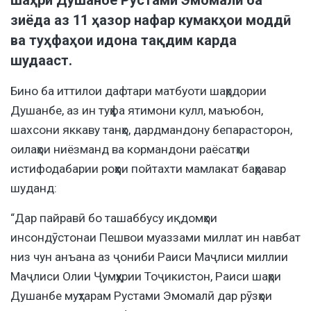
зиёда аз 11 ҳазор нафар кумакҳои моддӣ
ва туҳфаҳои идона тақдим карда
шудааст.
Бино ба
иттилои
дафтари матбуоти шаҳрдории
Душанбе, аз ин туҳфа ятимони кулл, маъюбон,
шахсони яккаву танҳо, дардмандону бепарасторон,
оилаҳои ниёзманд ва кормандони раёсатҳои
истифодабарии роҳҳои пойтахти мамлакат баҳравар
шуданд:
“Дар пайравӣ бо ташаббусу иқдомҳои
инсондӯстонаи Пешвои муаззами миллат ин навбат
низ чун анъана аз ҷониби Раиси Маҷлиси миллии
Маҷлиси Олии Ҷумҳурии Тоҷикистон, Раиси шаҳри
Душанбе муҳтарам Рустами Эмомалӣ дар рӯзҳои