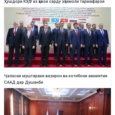
Ҳушдори КҲФ аз ҳавои сарду эҳтимоли тармафароӣ
Ҷаласаи муштараки вазирон ва котибони амниятии
СААД дар Душанбе