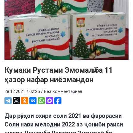
Кумаки Рустами Эмомалӣ ба 11
ҳазор нафар ниёзмандон
28.12.2021 / 02:25 /
Без комментариев
Дар рӯзҳои охири соли 2021 ва фарорасии
Cоли нави мелодии 2022 аз ҷониби раиси
шаҳри Душанбе Рустами Эмомалӣ ба