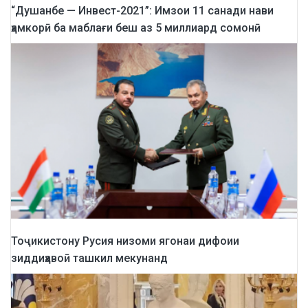
“Душанбе — Инвест-2021”: Имзои 11 санади нави
ҳамкорӣ ба маблағи беш аз 5 миллиард сомонӣ
Тоҷикистону Русия низоми ягонаи дифоии
зиддиҳавоӣ ташкил мекунанд