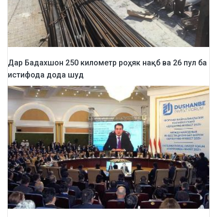
Дар Бадахшон 250 километр роҳ, як нақб ва 26 пул ба
истифода дода шуд