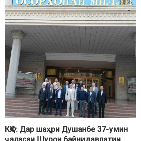
КҲФ: Дар шаҳри Душанбе 37-умин
ҷаласаи Шурои байнидавлатии