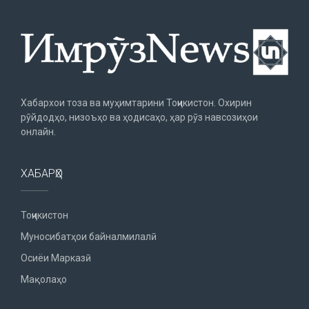
Хабархои тоза ва муҳимтарини Тоҷикистон. Охирин
рӯйдодҳо, низоъҳо ва ҳодисаҳо, ҳар рӯз навсозиҳои
онлайн.
ХАБАРҲО
Тоҷикистон
Муносибатҳои байналмилалӣ
Осиёи Марказӣ
Мақолаҳо