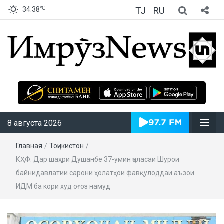
TJ
RU
℃
34.38
ИмрӯзNews
8 августа 2026
Главная
/
Тоҷикистон
/
КҲФ: Дар шаҳри Душанбе 37-умин ҷаласаи Шурои
байнидавлатии сарони ҳолатҳои фавқулоддаи аъзои
ИДМ ба кори худ оғоз намуд