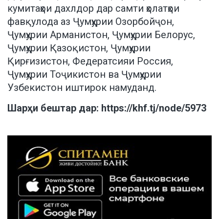
кумитаҳои дахлдор дар самти ҳолатҳои
фавқулода аз Ҷумҳурии Озорбойҷон,
Ҷумҳурии Арманистон, Ҷумҳурии Белорус,
Ҷумҳурии Қазоқистон, Ҷумҳурии
Қирғизистон, Федератсияи Россия,
Ҷумҳурии Тоҷикистон ва Ҷумҳурии
Узбекистон иштирок намуданд.
Шарҳи бештар дар:
https://khf.tj/node/5973