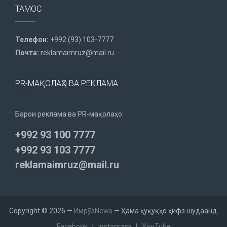
ТАМОС
Телефон:
+992 (93) 103-7777
Почта:
reklamaimruz@mail.ru
PR-МАҚОЛАҲО ВА РЕКЛАМА
Барои реклама ва PR-мақолаҳо:
+992 93 100 7777
+992 93 103 7777
reklamaimruz@mail.ru
Copyright © 2026 —
ИмрӯзNews
— Ҳама ҳуқуқҳо ҳифз шудаанд.
Facebook
|
Instagram
|
YouTube