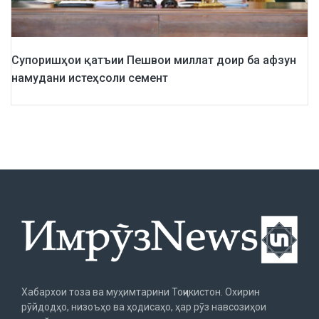
Супоришҳои қатъии Пешвои миллат доир ба афзун
намудани истеҳсоли семент
Хабархои тоза ва муҳимтарини Тоҷикистон. Охирин
рӯйдодҳо, низоъҳо ва ҳодисаҳо, ҳар рӯз навсозиҳои