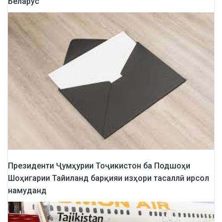
Беларус
Президенти Ҷумҳурии Тоҷикистон ба Подшоҳи
Шоҳигарии Тайиланд барқияи изҳори тасаллӣ ирсол
намуданд