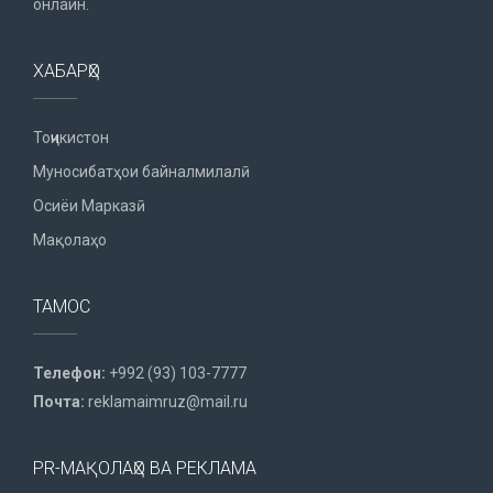
онлайн.
ХАБАРҲО
Тоҷикистон
Муносибатҳои байналмилалӣ
Осиёи Марказӣ
Мақолаҳо
ТАМОС
Телефон:
+992 (93) 103-7777
Почта:
reklamaimruz@mail.ru
PR-МАҚОЛАҲО ВА РЕКЛАМА