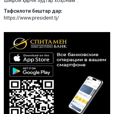
шифои ҳарчи зудтар хоҳонам”.
Тафсилоти бештар дар:
https://www.president.tj/