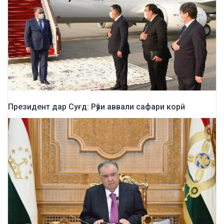
Президент дар Суғд: Рӯзи аввали сафари корӣ