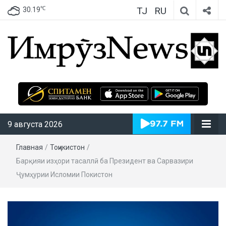
TJ
RU
℃
30.19
ИмрӯзNews
9 августа 2026
Главная
/
Тоҷикистон
/
Барқияи изҳори тасаллӣ ба Президент ва Сарвазири
Ҷумҳурии Исломии Покистон