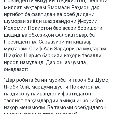
Президенти Ҷумҳурии Тоҷикистон, Пешвои
миллат муҳтарам Эмомалӣ Раҳмон дар
иртибот ба фавтидан ва осеб дидани
шумораи зиёди шаҳрвандони Ҷумҳурии
Исломии Покистон бар асари боришоти
шадид ва обхезиҳои фалокатовар, ба
Президент ва Сарвазири ин кишвар
муҳтарам Осиф Алӣ Зардорӣ ва муҳтарам
Шаҳбоз Шариф барқияи изҳори тасаллӣ
ирсол намуданд. Дар он, аз ҷумла,
омадааст:
“Дар робита ба ин мусибати гарон ба Шумо,
Ҷаноби Олӣ, мардуми дӯсти Покистон ва
наздикону пайвандони фавтидагон
таслият ва ҳамдардии амиқи инҷонибро
изҳор менамоям. Ба тамоми осебдидагон