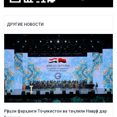
ДРУГИЕ НОВОСТИ
Рӯзҳои фарҳанги Тоҷикистон ва таҷлили Наврӯз дар