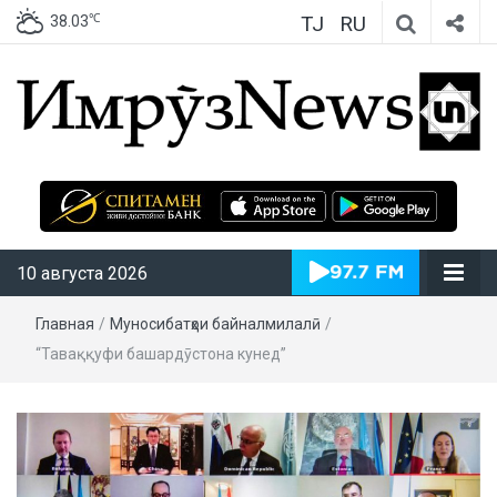
TJ
RU
℃
38.03
ИмрӯзNews
10 августа 2026
Главная
/
Муносибатҳои байналмилалӣ
/
“Таваққуфи башардӯстона кунед”