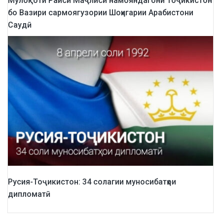
Мулоқоти Раиси Маҷлиси намояндагони Тоҷикистон
бо Вазири сармоягузории Шоҳигарии Арабистони
Саудӣ
Русия-Тоҷикистон: 34 солагии муносибатҳои
дипломатӣ