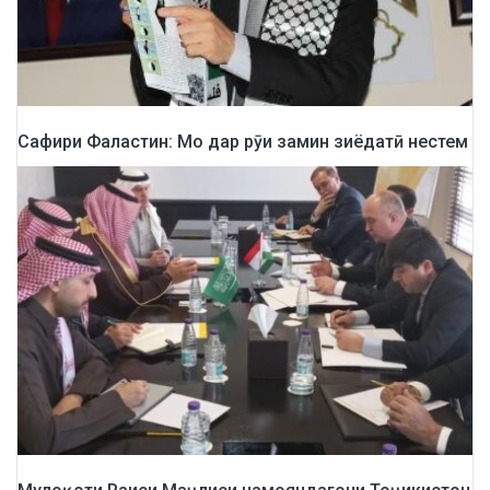
Сафири Фаластин: Мо дар рӯи замин зиёдатӣ нестем