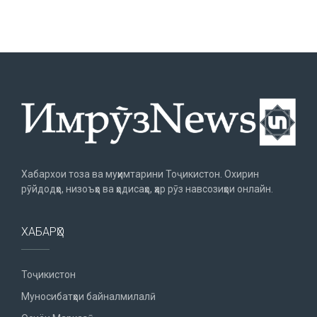
Хабархои тоза ва муҳимтарини Тоҷикистон. Охирин
рӯйдодҳо, низоъҳо ва ҳодисаҳо, ҳар рӯз навсозиҳои онлайн.
ХАБАРҲО
Тоҷикистон
Муносибатҳои байналмилалӣ