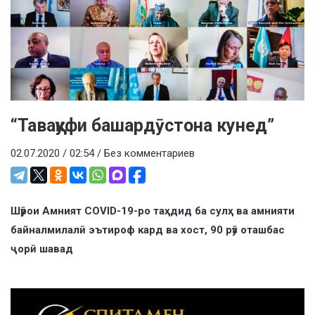
“Таваққуфи башардӯстона кунед”
02.07.2020 / 02:54 /
Без комментариев
Шӯрои Амният COVID-19-ро таҳдид ба сулҳ ва амнияти
байналмилалӣ эътироф кард ва хост, 90 рӯз оташбас
ҷорӣ шавад