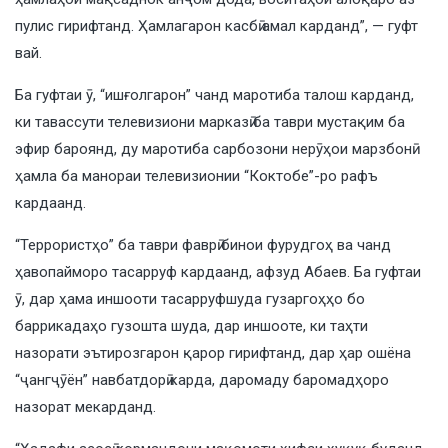
пулис гирифтанд. Ҳамлагарон касбӣ амал карданд”, — гуфт
вай.
Ба гуфтаи ӯ, “ишғолгарон” чанд маротиба талош карданд,
ки тавассути телевизиони марказӣ ба таври мустақим ба
эфир бароянд, ду маротиба сарбозони нерӯҳои марзбонӣ
ҳамла ба манораи телевизионии “Коктобе”-ро рафъ
кардаанд.
“Террористҳо” ба таври фаврӣ бинои фурудгоҳ ва чанд
ҳавопайморо тасарруф кардаанд, афзуд Абаев. Ба гуфтаи
ӯ, дар ҳама иншооти тасарруфшуда гузаргоҳҳо бо
баррикадаҳо гузошта шуда, дар иншооте, ки таҳти
назорати эътирозгарон қарор гирифтанд, дар ҳар ошёна
“ҷангҷӯён” навбатдорӣ карда, даромаду баромадҳоро
назорат мекарданд.