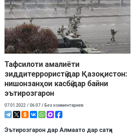
Тафсилоти амалиёти
зиддитеррористӣ дар Қазоқистон:
нишонзанҳои касбӣ дар байни
эътирозгарон
07.01.2022 / 06:07 /
Без комментариев
Эътирозгарон дар Алмаато дар сатҳи