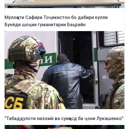
Мулоқоти Сафири Тоҷикистон бо дабири кулли
Бунёди шоҳии гуманитарии Баҳрайн
“Табаддулоти низомӣ ва суиқасд ба ҷони Лукашенко”