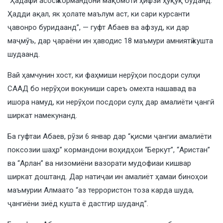
“Ҳадафи асосӣ кормандони мақомоти ҳифзи ҳуқуқ буданд.
Ҳадди ақал, як ҳолате маълум аст, ки сари курсанти
ҷавонро буридаанд”, — гуфт Абаев ва афзуд, ки дар
маҷмӯъ, дар ҷараёни ин ҳаводис 18 маъмури амниятӣ кушта
шудаанд.
Вай ҳамчунин хост, ки фаҳмиши нерӯҳои посдори сулҳи
СААД бо нерӯҳои вокуниши сареъ омехта нашавад ва
ишора намуд, ки нерӯҳои посдори сулҳ дар амалиёти ҷангӣ
ширкат намекунанд.
Ба гуфтаи Абаев, рӯзи 6 январ дар “қисми ҷангии амалиёти
поксозии шаҳр” кормандони воҳидҳои “Беркут”, “Аристан”
ва “Арлан” ва низомиёни вазорати мудофиаи кишвар
ширкат доштанд. Дар натиҷаи ин амалиёт ҳамаи биноҳои
маъмурии Алмаато “аз террористон тоза карда шуда,
ҷангиёни зиёд кушта ё дастгир шуданд”.