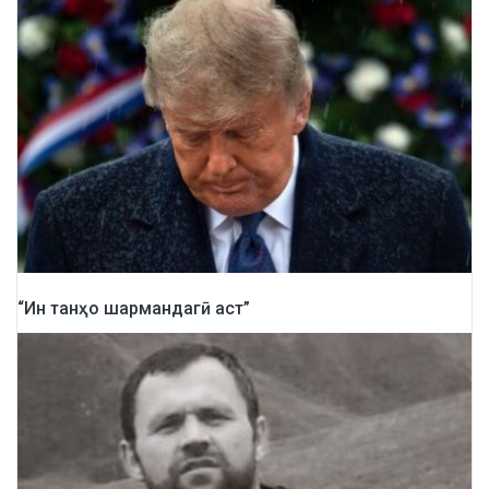
“Ин танҳо шармандагӣ аст”