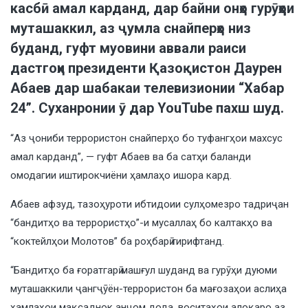
касбӣ амал карданд, дар байни онҳо гурӯҳҳои
муташаккил, аз ҷумла снайперҳо низ
буданд, гуфт муовини аввали раиси
дастгоҳи президенти Қазоқистон Даурен
Абаев дар шабакаи телевизионии “Хабар
24”. Суханронии ӯ дар YouTube пахш шуд.
“Аз ҷониби террористон снайперҳо бо туфангҳои махсус
амал карданд”, — гуфт Абаев ва ба сатҳи баланди
омодагии иштирокчиёни ҳамлаҳо ишора кард.
Абаев афзуд, тазоҳуроти ибтидоии сулҳомезро тадриҷан
“бандитҳо ва террористҳо”-и мусаллаҳ бо калтакҳо ва
“коктейлҳои Молотов” ба роҳбарӣ гирифтанд.
“Бандитҳо ба ғоратгарӣ машғул шуданд ва гурӯҳи дуюми
муташаккили ҷангҷӯён-террористон ба мағозаҳои аслиҳа
ҳамлаҳои мақсаднок анҷом дода, воситаҳои алоқаро аз