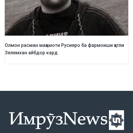
Олмон расман мақомоти Русияро ба фармоиши қатли
Зелимхан айбдор кард