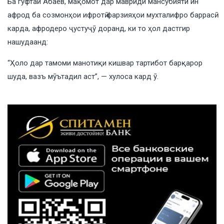
Ба гуфтаи Абаев, мақомот дар мавриди мансубияти ин
афрод ба созмонҳои ифротӣ фарзияҳои мухталифро баррасӣ
карда, афродеро ҷустуҷӯ доранд, ки то ҳол дастгир
нашудаанд:
“Ҳоло дар тамоми манотиқи кишвар тартибот барқарор
шуда, вазъ мӯътадил аст”, — хулоса кард ӯ.