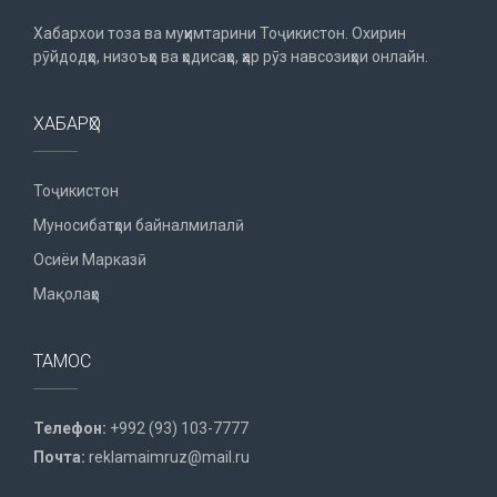
Хабархои тоза ва муҳимтарини Тоҷикистон. Охирин
рӯйдодҳо, низоъҳо ва ҳодисаҳо, ҳар рӯз навсозиҳои онлайн.
ХАБАРҲО
Тоҷикистон
Муносибатҳои байналмилалӣ
Осиёи Марказӣ
Мақолаҳо
ТАМОС
Телефон:
+992 (93) 103-7777
Почта:
reklamaimruz@mail.ru