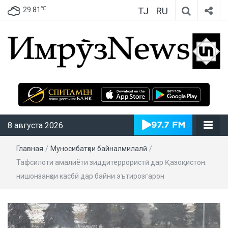
TJ
RU
℃
29.81
ИмрӯзNews
8 августа 2026
Главная
/
Муносибатҳои байналмилалӣ
/
Тафсилоти амалиёти зиддитеррористӣ дар Қазоқистон:
нишонзанҳои касбӣ дар байни эътирозгарон