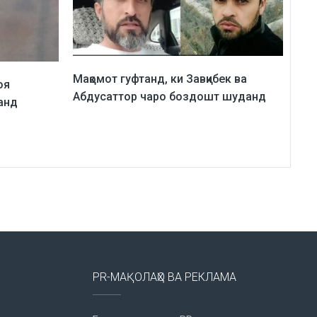
Мақомот гуфтанд, ки Завқибек ва
оя
Абдусаттор чаро боздошт шуданд
анд
PR-МАҚОЛАҲО ВА РЕКЛАМА