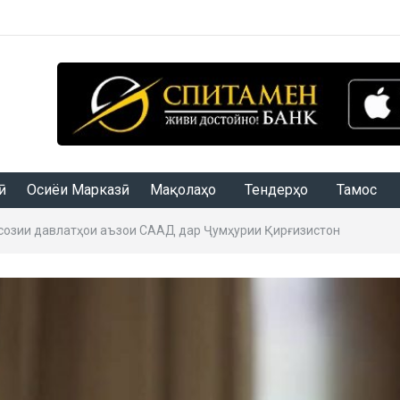
Осиёи Марказӣ
Мақолаҳо
Тендерҳо
Тамос
созии давлатҳои аъзои СААД дар Ҷумҳурии Қирғизистон