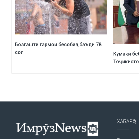
Бозгашти гармои бесобиқа баъди 78
сол
Кумаки бе
Тоҷикисто
ХАБАРҲО