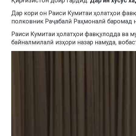
Қирғизистон доир гардид.
Дар ин хусус х
Дар кори он Раиси Кумитаи ҳолатҳои фавқ
полковник Раҷабалӣ Раҳмоналӣ баромад н
Раиси Кумитаи ҳолатҳои фавқулодда ва м
байналмилалӣ изҳори назар намуда, вобаст