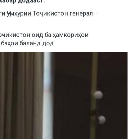
хабар додааст.
и Ҷумҳурии Тоҷикистон генерал —
оҷикистон оид ба ҳамкориҳои
 баҳои баланд дод.