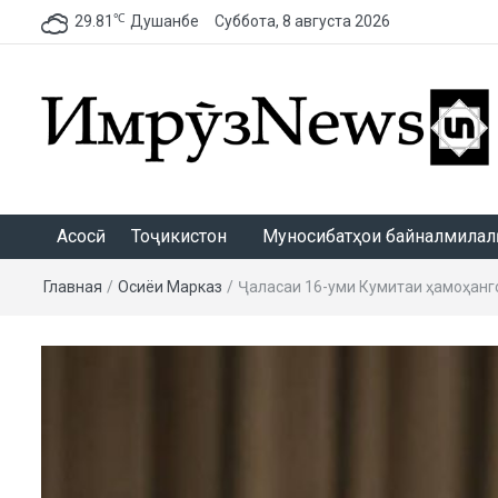
℃
29.81
Душанбе
Суббота, 8 августа 2026
ИмрӯзNews
Асосӣ
Тоҷикистон
Муносибатҳои байналмилалӣ
Главная
/
Осиёи Марказӣ
/
Ҷаласаи 16-уми Кумитаи ҳамоҳанг