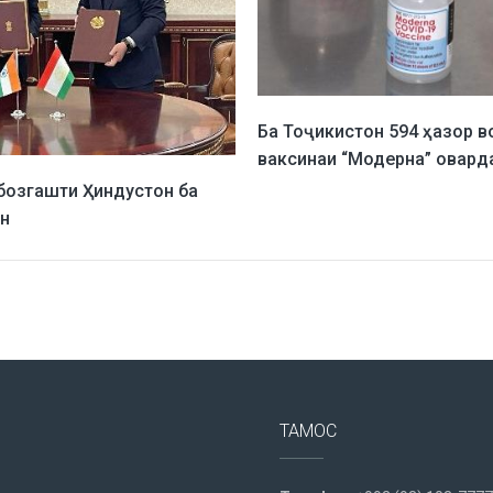
Ба Тоҷикистон 594 ҳазор в
ваксинаи “Модерна” овард
бозгашти Ҳиндустон ба
н
ТАМОС