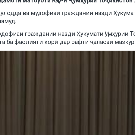
адамоти матбуоти КҲФ-и Ҷумҳурии Тоҷикистон 
улодда ва мудофиаи граждании назди Ҳукумат
амуд.
удофиаи граждании назди Ҳукумати Ҷумҳурии Т
а ба фаолияти корӣ дар рафти ҷаласаи мазкур