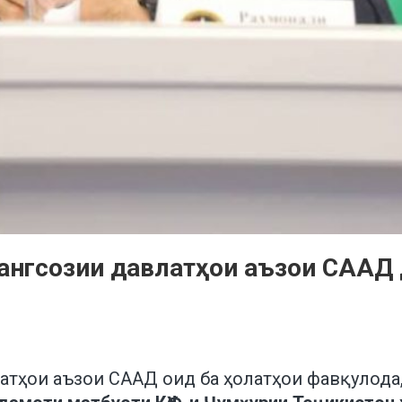
ҳангсозии давлатҳои аъзои СААД 
атҳои аъзои СААД оид ба ҳолатҳои фавқулода, 