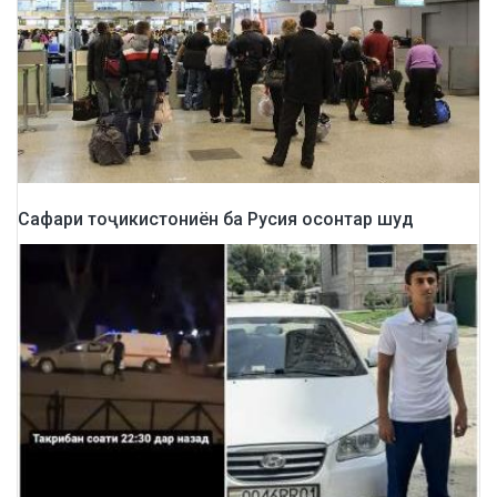
Сафари тоҷикистониён ба Русия осонтар шуд