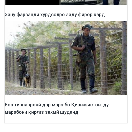
Зану фарзанди хурдсолро заду фирор кард
Боз тирпарронӣ дар марз бо Қирғизистон: ду
марзбони қирғиз захмӣ шуданд