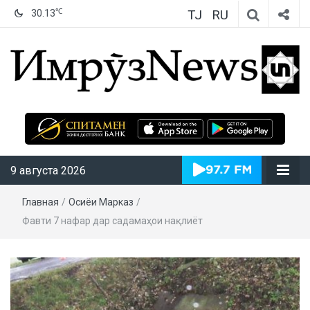
TJ
RU
℃
30.13
ИмрӯзNews
9 августа 2026
Главная
/
Осиёи Марказӣ
/
Фавти 7 нафар дар садамаҳои нақлиётӣ