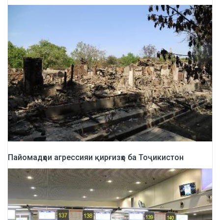
Пайомадҳои агрессияи қирғизҳо ба Тоҷикистон