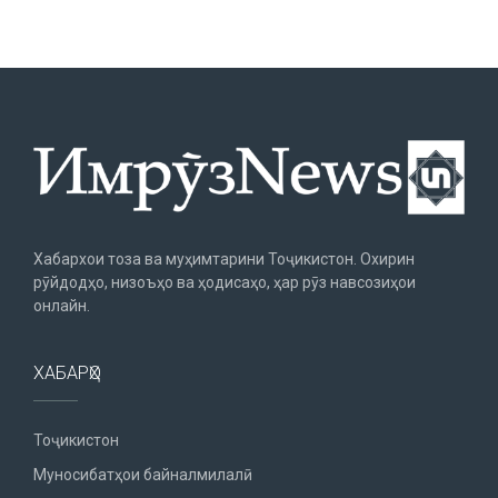
Хабархои тоза ва муҳимтарини Тоҷикистон. Охирин
рӯйдодҳо, низоъҳо ва ҳодисаҳо, ҳар рӯз навсозиҳои
онлайн.
ХАБАРҲО
Тоҷикистон
Муносибатҳои байналмилалӣ