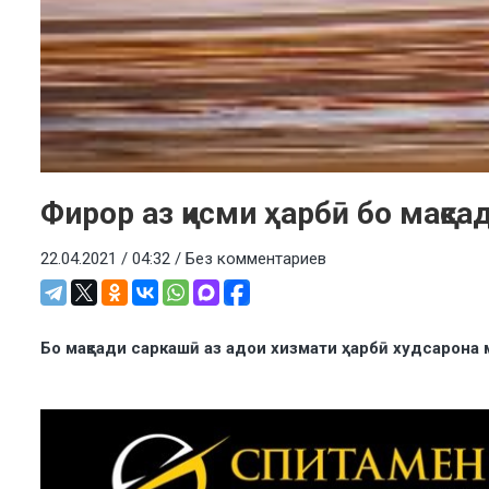
Фирор аз қисми ҳарбӣ бо мақса
22.04.2021 / 04:32 /
Без комментариев
Бо мақсади саркашӣ аз адои хизмати ҳарбӣ худсарона 