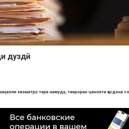
ди дуздӣ
маҳалли хизматро тарк намуда, такроран ҷинояти қасдона с