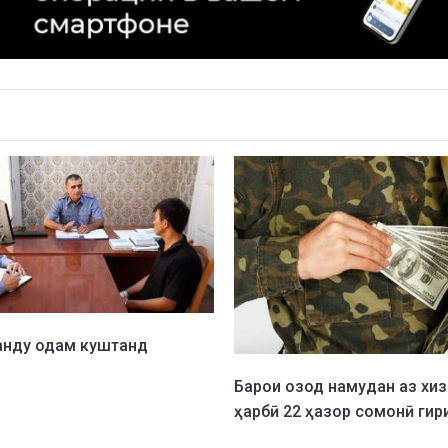
анду одам куштанд
Барои озод намудан аз хи
ҳарбӣ 22 ҳазор сомонӣ гир