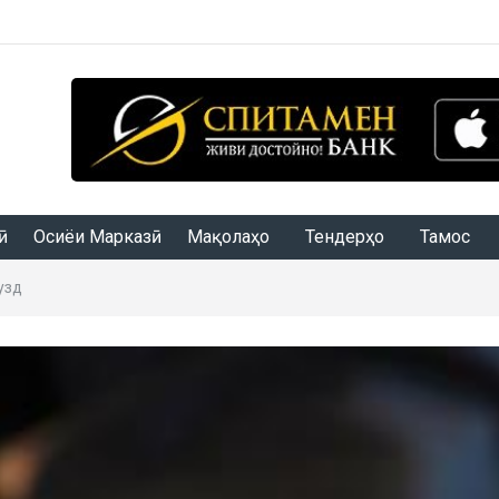
Осиёи Марказӣ
Мақолаҳо
Тендерҳо
Тамос
здӣ