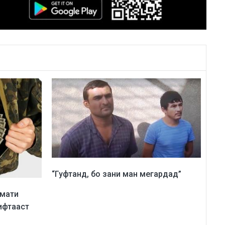
“Гуфтанд, бо зани ман мегардад”
змати
ифтааст