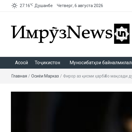
℃
27.16
Душанбе
Четверг, 6 августа 2026
ИмрӯзNews
Асосӣ
Тоҷикистон
Муносибатҳои байналмилалӣ
Главная
/
Осиёи Марказӣ
/
Фирор аз қисми ҳарбӣ бо мақсади ду