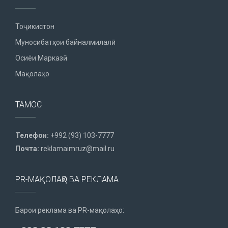
Тоҷикистон
Муносибатҳои байналмилалӣ
Осиёи Марказӣ
Мақолаҳо
ТАМОС
Телефон:
+992 (93) 103-7777
Почта:
reklamaimruz@mail.ru
PR-МАҚОЛАҲО ВА РЕКЛАМА
Барои реклама ва PR-мақолаҳо: