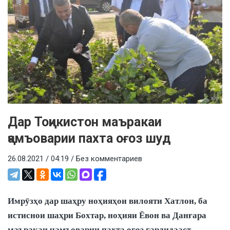
Дар Тоҷикистон маъракаи
ҷамъоварии пахта оғоз шуд
26.08.2021 / 04:19 /
Без комментариев
Имрӯзҳо дар шаҳру ноҳияҳои вилояти Хатлон, ба
истиснои шаҳри Бохтар, ноҳияи Ёвон ва Данғара
маъракаи ҷамъоварии пахта оғоз гардидааст.