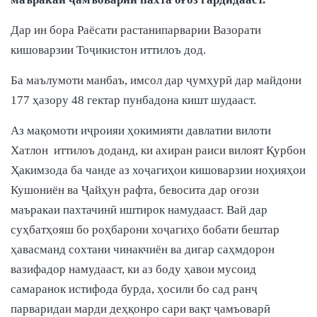
Дар ин бора Раёсати растанипарварии Вазорати
кишоварзии Тоҷикистон иттилоъ дод.
Ба маълумоти манбаъ, имсол дар ҷумҳурӣ дар майдони
177 ҳазору 48 гектар пунбадона кишт шудааст.
Аз мақомоти иҷроияи ҳокимияти давлатии вилоти
Хатлон иттилоъ доданд, ки ахиран раиси вилоят Қурбон
Ҳакимзода ба чанде аз хоҷагиҳои кишоварзии ноҳияҳои
Кушониён ва Ҷайҳун рафта, бевосита дар оғози
маъракаи пахтачинӣ иштирок намудааст. Вай дар
суҳбатҳояш бо роҳбарони хоҷагиҳо бобати бештар
ҳавасманд сохтани чинакчиён ва дигар саҳмдорон
вазифадор намудааст, ки аз боду ҳавои мусоид
самаранок истифода бурда, ҳосили бо сад ранҷ
парваридаи марди деҳқонро сари вақт ҷамъоварӣ