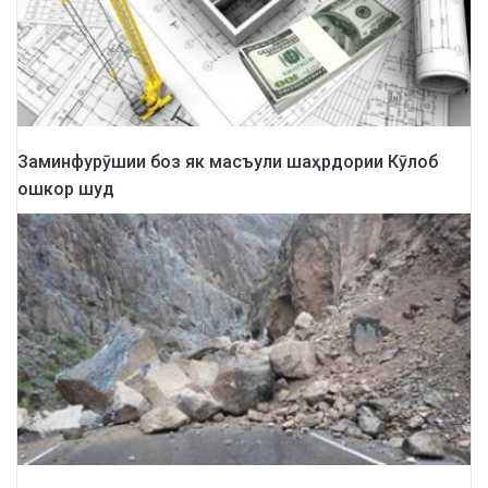
Заминфурӯшии боз як масъули шаҳрдории Кӯлоб
ошкор шуд