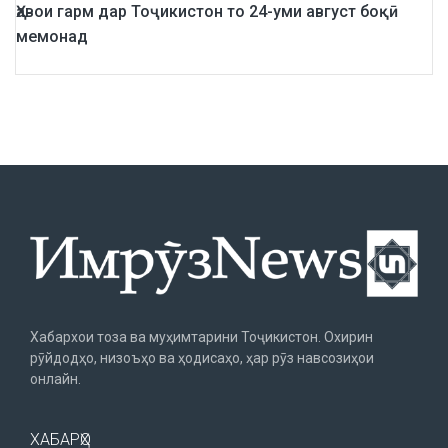
Ҳавои гарм дар Тоҷикистон то 24-уми август боқӣ
мемонад
Хабархои тоза ва муҳимтарини Тоҷикистон. Охирин
рӯйдодҳо, низоъҳо ва ҳодисаҳо, ҳар рӯз навсозиҳои
онлайн.
ХАБАРҲО