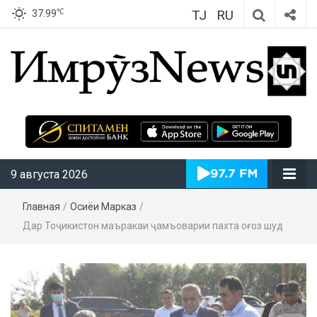
TJ
RU
℃
37.99
ИмрӯзNews
9 августа 2026
Главная
/
Осиёи Марказӣ
/
Дар Тоҷикистон маъракаи ҷамъоварии пахта оғоз шуд