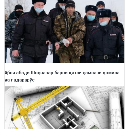
Ҳабси абади Шоҳназар барои қатли ҳамсари ҳомила
ва падарарӯс