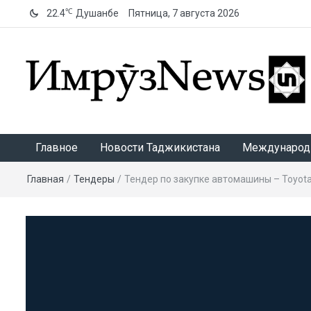
℃
22.4
Душанбе
Пятница, 7 августа 2026
ИмрӯзNews
Главное
Новости Таджикистана
Международ
Главная
/
Тендеры
/
Тендер по закупке автомашины – Toyota 