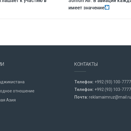
глашает к участию в
Somon Air: В авиации кажд
имеет значение
ИИ
КОНТАКТЫ
аджикистана
Телефон:
+992 (93) 100-7777
Телефон:
+992 (93) 103-7777
одное отношение
Почта:
reklamaimruz@mail.r
ая Азия