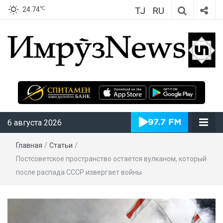
TJ
RU
℃
24.74
ИмрӯзNews
6 августа 2026
Главная
/
Статьи
/
Постсоветское пространство остается вулканом, который
после распада СССР извергает войны