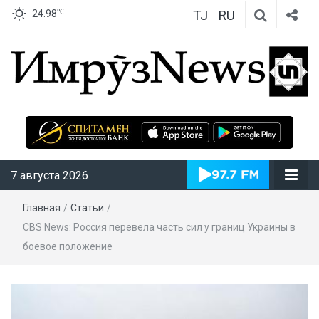
TJ
RU
℃
24.98
ИмрӯзNews
7 августа 2026
Главная
/
Статьи
/
CBS News: Россия перевела часть сил у границ Украины в
боевое положение