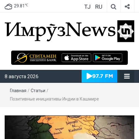
TJ
RU
℃
29.81
ИмрӯзNews
8 августа 2026
Главная
/
Статьи
/
Позитивные инициативы Индии в Кашмире