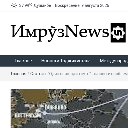
℃
37.99
Душанбе
Воскресенье, 9 августа 2026
ИмрӯзNews
Главное
Новости Таджикистана
Международ
Главная
/
Статьи
/
“Один пояс, один путь”: вызовы и пробле