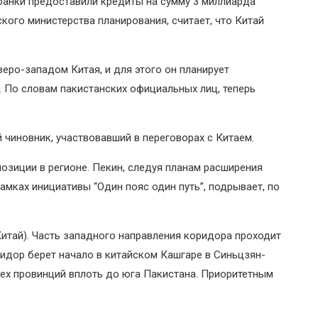
банки предоставили кредиты на сумму 3 миллиарда
ого министерства планирования, считает, что Китай
еро-западом Китая, и для этого он планирует
 По словам пакистанских официальных лиц, теперь
 чиновник, участвовавший в переговорах с Китаем.
озиции в регионе. Пекин, следуя планам расширения
мках инициативы “Один пояс один путь”, подрывает, по
Китай). Часть западного направления коридора проходит
ридор берет начало в китайском Кашгаре в Синьцзян-
рех провинций вплоть до юга Пакистана. Приоритетным