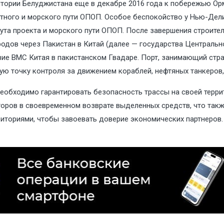
тории Белуджистана еще в декабре 2016 года к побережью Ор
ного и морского пути ОПОП. Особое беспокойство у Нью-Дели 
ута проекта и морского пути ОПОП. После завершения строител
родов через Пакистан в Китай (далее — государства Центральн
вие ВМС Китая в пакистанском Гвадаре. Порт, занимающий стр
ю точку контроля за движением кораблей, нефтяных танкеров,
еобходимо гарантировать безопасность трассы на своей терри
торов в своевременном возврате выделенных средств, что такж
риториями, чтобы завоевать доверие экономических партнеров.