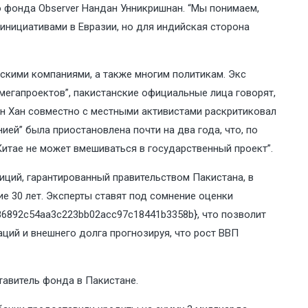
о фонда Observer Нандан Унникришнан. “Мы понимаем,
нициативами в Евразии, но для индийская сторона
йскими компаниями, а также многим политикам. Экс
егапроектов”, пакистанские официальные лица говорят,
ан Хан совместно с местными активистами раскритиковал
ей” была приостановлена ​​почти на два года, что, по
 Китае не может вмешиваться в государственный проект”.
ций, гарантированный правительством Пакистана, в
е 30 лет. Эксперты ставят под сомнение оценки
486892c54aa3c223bb02acc97c18441b3358b}, что позволит
ций и внешнего долга прогнозируя, что рост ВВП
ставитель фонда в Пакистане.