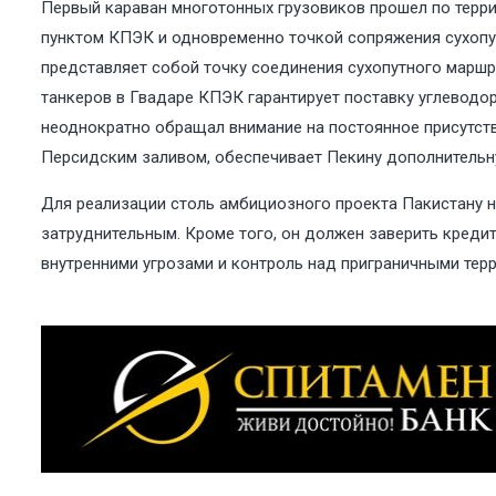
Первый караван многотонных грузовиков прошел по терри
пунктом КПЭК и одновременно точкой сопряжения сухопут
представляет собой точку соединения сухопутного маршр
танкеров в Гвадаре КПЭК гарантирует поставку углеводо
неоднократно обращал внимание на постоянное присутст
Персидским заливом, обеспечивает Пекину дополнительну
Для реализации столь амбициозного проекта Пакистану н
затруднительным. Кроме того, он должен заверить креди
внутренними угрозами и контроль над приграничными тер