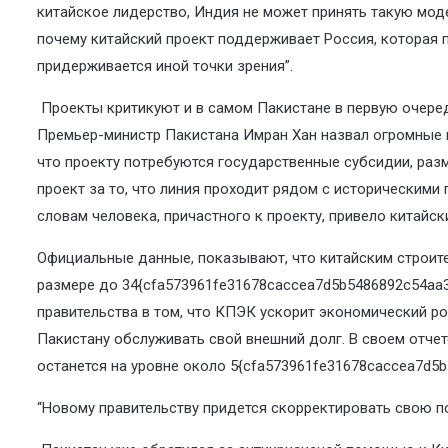
китайское лидерство, Индия не может принять такую ​​мо
почему китайский проект поддерживает Россия, которая 
придерживается иной точки зрения”.
Проекты критикуют и в самом Пакистане в первую очередь
Премьер-министр Пакистана Имран Хан назвал огромные в
что проекту потребуются государственные субсидии, раз
проект за то, что линия проходит рядом с историческими 
словам человека, причастного к проекту, привело китайск
Официальные данные, показывают, что китайским строит
размере до 34{cfa573961fe31678caccea7d5b5486892c54aa3
правительства в том, что КПЭК ускорит экономический ро
Пакистану обслуживать свой внешний долг. В своем отче
останется на уровне около 5{cfa573961fe31678caccea7d5
“Новому правительству придется скорректировать свою пол