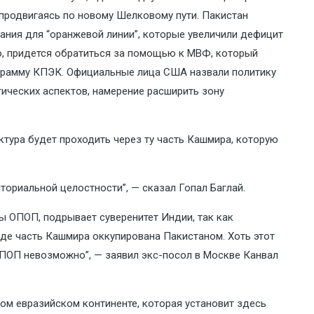
 продвигаясь по новому Шелковому пути. Пакистан
вания для “оранжевой линии”, которые увеличили дефицит
о, придется обратиться за помощью к МВФ, который
ограмму КПЭК. Официальные лица США назвали политику
гических аспектов, намерение расширить зону
ктура будет проходить через ту часть Кашмира, которую
иториальной целостности”, — сказал Гопал Баглай.
ы ОПОП, подрывает суверенитет Индии, так как
где часть Кашмира оккупирована Пакистаном. Хоть этот
 ОПОП невозможно”, — заявил экс-посол в Москве Канвал
ом евразийском континенте, которая установит здесь