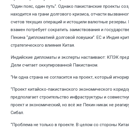
“Один пояс, один путь”. Однако пакистанские проекты с
находится на грани долгового кризиса, отчасти вызванно
счетов текущих операций и истощили валютные резервы. 
взамен потребует сократить заимствования и государст
Пекина “дипломатией долговой ловушки”. ЕС и Индия крит
стратегического влияния Китая.
Индийские дипломаты и эксперты настаивают: КПЭК предс
Дели считает оккупированной Пакистаном.
“Ни одна страна не согласится на проект, который игнори
“Проект китайско-пакистанского экономического коридор
предполагает строительство инфраструктуры и совместную
проект и экономический, но всё же Пекин никак не реаги
Сибал.
“Проблема не только в проекте. В целом со стороны Кит