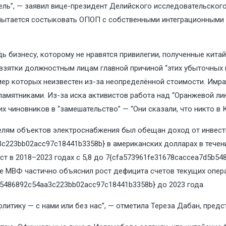
дель”, — заявил вице-президент Делийского исследовательског
пытается состыковать ОПОП с собственными интеграционными и
 бизнесу, которому не нравятся привилегии, полученные кита
зятки должностным лицам главной причиной “этих убыточных м
мер которых неизвестен из-за неопределённой стоимости. Имр
памятниками. Из-за иска активистов работа над “Оранжевой лини
их чиновников в “замешательство” — “Они сказали, что никто в
елям объектов электроснабжения был обещан доход от инвести
c223bb02acc97c18441b3358b} в американских долларах в течени
ст в 2018–2023 годах с 5,8 до 7{cfa573961fe31678caccea7d5b5
те МВФ частично объяснил рост дефицита счетов текущих опера
b5486892c54aa3c223bb02acc97c18441b3358b} до 2023 года.
итику — с нами или без нас”, — отметила Тереза ​​Дабан, пред