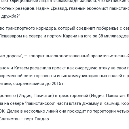
таю. Официальные лица в Исламабаде заявили, что китайские 
ютных резервов. Надим Джавид, главный экономист пакистанск
а дружба?”
во транспортного коридора, который соединит побережье с сев
ешаваром на севере и портом Карачи на юге за $8 миллиардов.
ию дороги”, — говорит высокопоставленный правительственный
ном и Китаем расценила проект как очередную атаку на свои п
временной сети торговых и иных коммуникационных связей в ра
таем, сохранявшийся до 2015 г.
оннего (Индия, Пакистан) в трехсторонний (Индия, Пакистан, 
на на севере “пакистанской” части штата Джамму и Кашмир. Ко
ЭК. Далее в несколько линий она проходит по территории четы
алтистан – порт Гвадар.