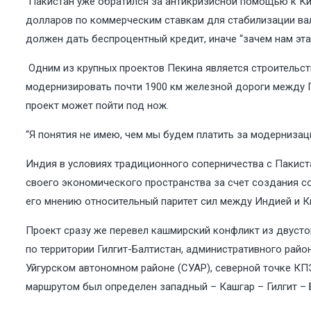
Пакистан уже обратился за антикризисной помощью к Ки
долларов по коммерческим ставкам для стабилизации вал
должен дать беспроцентный кредит, иначе “зачем нам эт
Одним из крупных проектов Пекина является строительст
модернизировать почти 1900 км железной дороги между П
проект может пойти под нож.
“Я понятия не имею, чем мы будем платить за модернизац
Индия в условиях традиционного соперничества с Пакиста
своего экономического пространства за счет создания со
его мнению относительный паритет сил между Индией и Ки
Проект сразу же перевел кашмирский конфликт из двустор
по территории Гилгит-Балтистан, административного райо
Уйгурском автономном районе (СУАР), северной точке КП
маршрутом был определен западный – Кашгар – Гилгит – Б