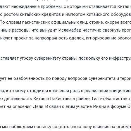
оздают неожиданные проблемы, с которыми сталкивается Китай
го ростом китайских кредитов и импортом китайского оборудо
По словам пакистанских официальных лиц, стране, скорее всег
венные расходы, что вынудит Исламабад частично свернуть пр
икуют проект за непрозрачность сделок, игнорирование эколо
тавляет угрозу суверенитету страны, поскольку его инфрастру
рует ее озабоченность по поводу вопросов суверенитета и терр
а, которому отводится ключевая роль в реализации инициатив
 деятельность Китая и Пакистана в районе Гилгит-Балтистан. 
рует на опасения Дели. В связи с этим участие Индии в форуме
ая мы наблюдаем попытку создать свою зону влияния на огромн