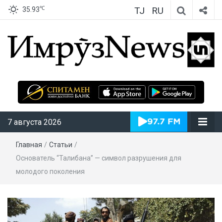
TJ
RU
℃
35.93
ИмрӯзNews
7 августа 2026
Главная
/
Статьи
/
Основатель “Талибана” — символ разрушения для
молодого поколения