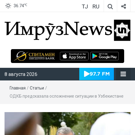
TJ
RU
℃
36.74
ИмрӯзNews
8 августа 2026
Главная
/
Статьи
/
ОДКБ предсказала осложнение ситуации в Узбекистане