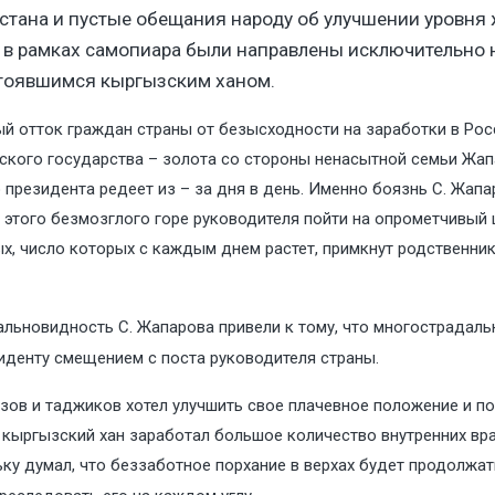
стана и пустые обещания народу об улучшении уровня 
 в рамках самопиара были направлены исключительно н
стоявшимся кыргызским ханом.
й отток граждан страны от безысходности на заработки в Рос
кого государства – золота со стороны ненасытной семьи Жапар
о президента редеет из – за дня в день. Именно боязнь С. Жа
этого безмозглого горе руководителя пойти на опрометчивый ш
ых, число которых с каждым днем растет, примкнут родственни
альновидность С. Жапарова привели к тому, что многострадал
зиденту смещением с поста руководителя страны.
ызов и таджиков хотел улучшить свое плачевное положение и 
 кыргызский хан заработал большое количество внутренних вра
ку думал, что беззаботное порхание в верхах будет продолжать