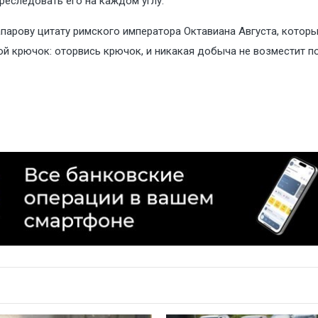
реследовать его на каждом углу.
парову цитату римского императора Октавиана Августа, которы
ой крючок: оторвись крючок, и никакая добыча не возместит по