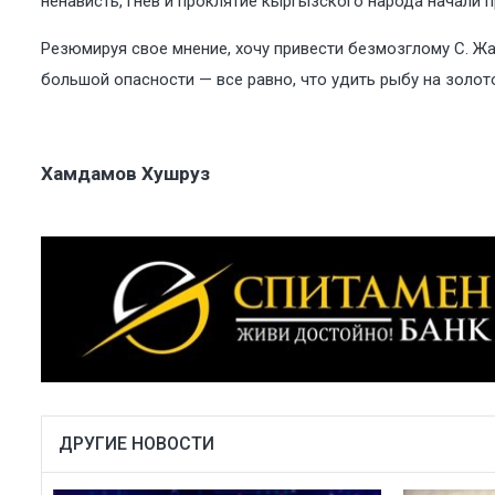
ненависть, гнев и проклятие кыргызского народа начали п
Резюмируя свое мнение, хочу привести безмозглому С. Жа
большой опасности — все равно, что удить рыбу на золот
Хамдамов Хушруз
ДРУГИЕ НОВОСТИ