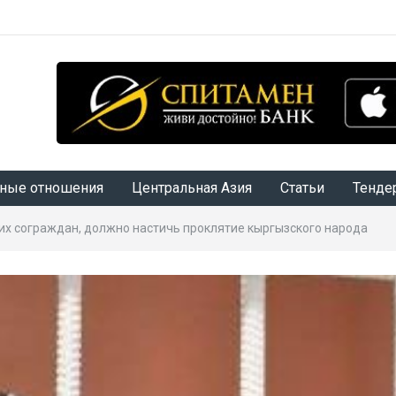
ные отношения
Центральная Азия
Статьи
Тенде
их сограждан, должно настичь проклятие кыргызского народа