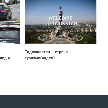
е
Таджикистан — страна
лод в
туризма(видео)