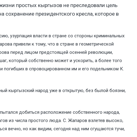
жизни простых кыргызов не преследовали цель
а сохранение президентского кресла, которое в
сию, узурпация власти в стране со стороны криминальных
ова привели к тому, что в стране в геометрической
парова перед лицом предстоящей осенней революции,
аг, который собственно может и ускорить, а более того
ки погибших в спровоцированном им и его подельником К.
ьный кыргызский народ уже в открытую, без былой боязни,
попытался добиться расположение собственного народа,
гов из числа простого люда. С. Жапаров взлетев высоко,
ся вечно, но как видим, сегодня над ним сгущаются тучи,