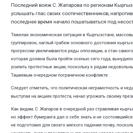
Последний вояж С. Жапарова по регионам Кыргыз
услышать глас своих соотечественников, напротив
последнее время начало пошатываться под несо
Тяжелая экономическая ситуация в Кыргызстане, массовы
группировок, наглый грабеж основного достояния кыргызс
прогрессии увеличиваются ряды оппозиции, а стан самог
которая должна была пройти осенью сего года, вынудило 
усилить протестные акции, поскольку к рядам недовольн
Ташиевым очередном пограничном конфликте.
Следует отметить, что политическая неграмотность и нед
выступая на акциях протеста, начал угрожать своему пре
Как видим, С. Жапаров в очередной раз стравливая кырг
но эффект бумеранга дал о себе знать и не состоявшийся
не подготовил для своего мягкого падения почву, посколь