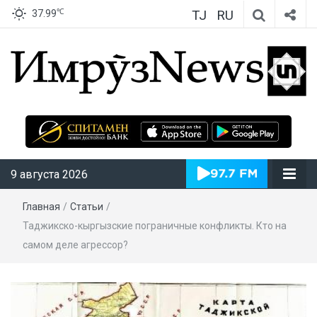
TJ
RU
℃
37.99
ИмрӯзNews
9 августа 2026
Главная
/
Статьи
/
Таджикско-кыргызские пограничные конфликты. Кто на
самом деле агрессор?