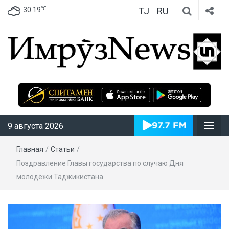
TJ
RU
℃
30.19
ИмрӯзNews
9 августа 2026
Главная
/
Статьи
/
Поздравление Главы государства по случаю Дня
молодёжи Таджикистана